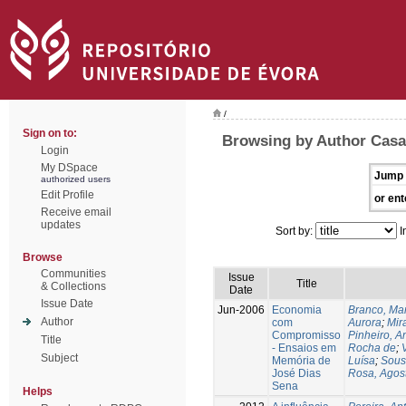
/
Sign on to:
Browsing by Author Casa
Login
My DSpace
Jump 
authorized users
Edit Profile
or ent
Receive email
updates
Sort by:
I
Browse
Communities
Issue
Title
& Collections
Date
Issue Date
Jun-2006
Economia
Branco, Ma
Author
com
Aurora
;
Mir
Compromisso
Pinheiro, A
Title
- Ensaios em
Rocha de
;
Subject
Memória de
Luísa
;
Sous
José Dias
Rosa, Agost
Sena
Helps