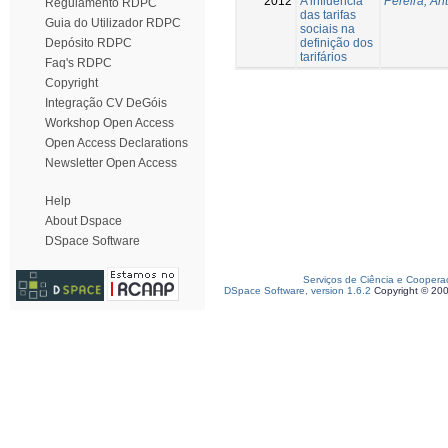
2012
A influência
Pereira, An
Regulamento RDPC
das tarifas
Guia do Utilizador RDPC
sociais na
definição dos
Depósito RDPC
tarifários
Faq's RDPC
Copyright
Integração CV DeGóis
Workshop Open Access
Open Access Declarations
Newsletter Open Access
Help
About Dspace
DSpace Software
Serviços de Ciência e Coopera
DSpace Software, version 1.6.2
Copyright © 20