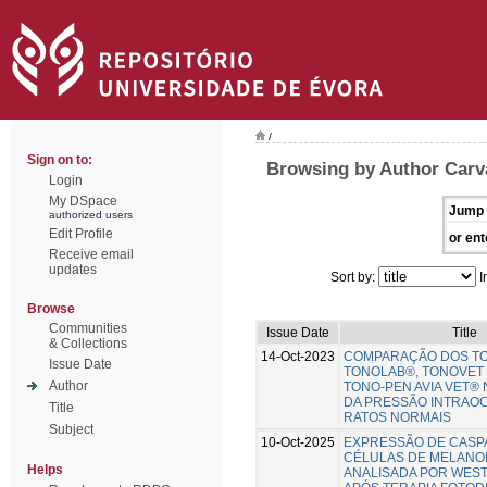
/
Sign on to:
Browsing by Author Carva
Login
My DSpace
Jump 
authorized users
Edit Profile
or ent
Receive email
updates
Sort by:
I
Browse
Communities
Issue Date
Title
& Collections
14-Oct-2023
COMPARAÇÃO DOS T
Issue Date
TONOLAB®, TONOVET
Author
TONO-PEN AVIA VET® 
DA PRESSÃO INTRAO
Title
RATOS NORMAIS
Subject
10-Oct-2025
EXPRESSÃO DE CASP
CÉLULAS DE MELANO
Helps
ANALISADA POR WES