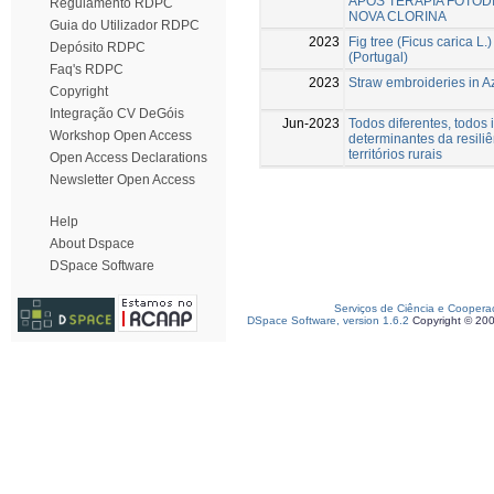
APÓS TERAPIA FOTOD
Regulamento RDPC
NOVA CLORINA
Guia do Utilizador RDPC
2023
Fig tree (Ficus carica L.)
Depósito RDPC
(Portugal)
Faq's RDPC
2023
Straw embroideries in A
Copyright
Integração CV DeGóis
Jun-2023
Todos diferentes, todos 
Workshop Open Access
determinantes da resili
territórios rurais
Open Access Declarations
Newsletter Open Access
Help
About Dspace
DSpace Software
Serviços de Ciência e Coopera
DSpace Software, version 1.6.2
Copyright © 20