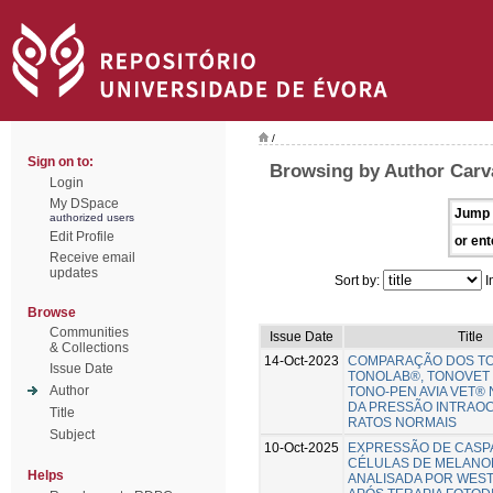
/
Sign on to:
Browsing by Author Carva
Login
My DSpace
Jump 
authorized users
Edit Profile
or ent
Receive email
updates
Sort by:
I
Browse
Communities
Issue Date
Title
& Collections
14-Oct-2023
COMPARAÇÃO DOS T
Issue Date
TONOLAB®, TONOVET
Author
TONO-PEN AVIA VET® 
DA PRESSÃO INTRAO
Title
RATOS NORMAIS
Subject
10-Oct-2025
EXPRESSÃO DE CASP
CÉLULAS DE MELANO
Helps
ANALISADA POR WES