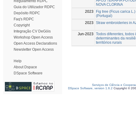
APÓS TERAPIA FOTOD
Regulamento RDPC
NOVA CLORINA
Guia do Utilizador RDPC
2023
Fig tree (Ficus carica L.)
Depósito RDPC
(Portugal)
Faq's RDPC
2023
Straw embroideries in A
Copyright
Integração CV DeGóis
Jun-2023
Todos diferentes, todos 
Workshop Open Access
determinantes da resili
territórios rurais
Open Access Declarations
Newsletter Open Access
Help
About Dspace
DSpace Software
Serviços de Ciência e Coopera
DSpace Software, version 1.6.2
Copyright © 20