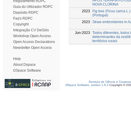
APÓS TERAPIA FOTOD
Regulamento RDPC
NOVA CLORINA
Guia do Utilizador RDPC
2023
Fig tree (Ficus carica L.)
Depósito RDPC
(Portugal)
Faq's RDPC
2023
Straw embroideries in A
Copyright
Integração CV DeGóis
Jun-2023
Todos diferentes, todos 
Workshop Open Access
determinantes da resili
territórios rurais
Open Access Declarations
Newsletter Open Access
Help
About Dspace
DSpace Software
Serviços de Ciência e Coopera
DSpace Software, version 1.6.2
Copyright © 20