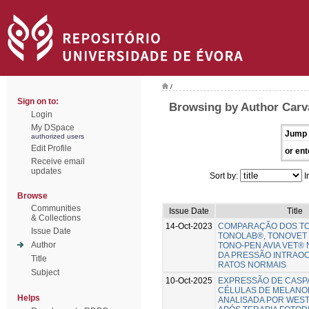
/
Sign on to:
Browsing by Author Carva
Login
My DSpace
Jump 
authorized users
Edit Profile
or ent
Receive email
updates
Sort by:
I
Browse
Communities
Issue Date
Title
& Collections
14-Oct-2023
COMPARAÇÃO DOS T
Issue Date
TONOLAB®, TONOVET
Author
TONO-PEN AVIA VET® 
DA PRESSÃO INTRAO
Title
RATOS NORMAIS
Subject
10-Oct-2025
EXPRESSÃO DE CASP
CÉLULAS DE MELANO
Helps
ANALISADA POR WES