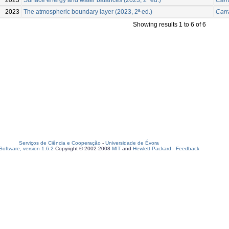
2023
The atmospheric boundary layer (2023, 2ª ed.)
Carr
Showing results 1 to 6 of 6
Serviços de Ciência e Cooperação
-
Universidade de Évora
oftware, version 1.6.2
Copyright © 2002-2008
MIT
and
Hewlett-Packard
-
Feedback