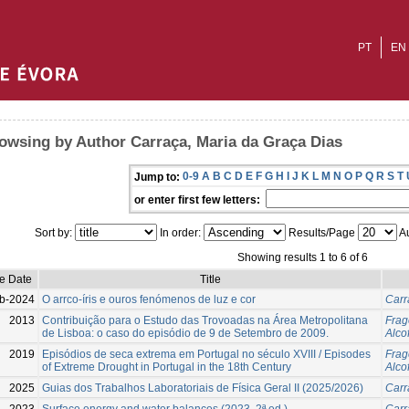
PT
EN
owsing by Author Carraça, Maria da Graça Dias
0-9
A
B
C
D
E
F
G
H
I
J
K
L
M
N
O
P
Q
R
S
T
Jump to:
or enter first few letters:
Sort by:
In order:
Results/Page
Au
Showing results 1 to 6 of 6
ue Date
Title
b-2024
O arrco-íris e ouros fenómenos de luz e cor
Carr
2013
Contribuição para o Estudo das Trovoadas na Área Metropolitana
Frag
de Lisboa: o caso do episódio de 9 de Setembro de 2009.
Alco
2019
Episódios de seca extrema em Portugal no século XVIII / Episodes
Frag
of Extreme Drought in Portugal in the 18th Century
Alco
2025
Guias dos Trabalhos Laboratoriais de Física Geral II (2025/2026)
Carr
2023
Surface energy and water balances (2023, 2ª ed.)
Carr