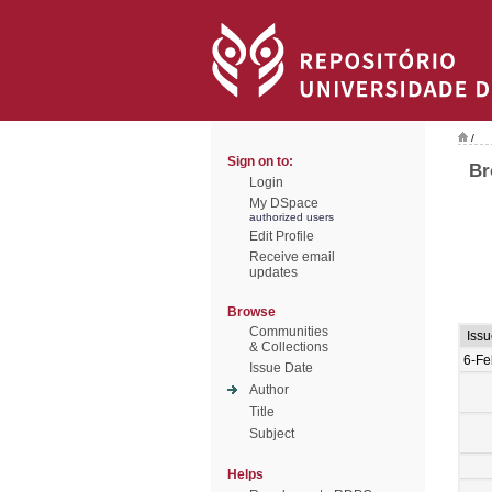
/
Sign on to:
Br
Login
My DSpace
authorized users
Edit Profile
Receive email
updates
Browse
Communities
Iss
& Collections
6-Fe
Issue Date
Author
Title
Subject
Helps