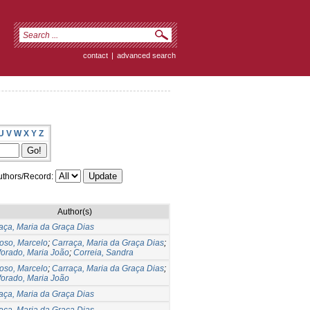
contact
|
advanced search
U
V
W
X
Y
Z
thors/Record:
Author(s)
aça, Maria da Graça Dias
oso, Marcelo
;
Carraça, Maria da Graça Dias
;
forado, Maria João
;
Correia, Sandra
oso, Marcelo
;
Carraça, Maria da Graça Dias
;
forado, Maria João
aça, Maria da Graça Dias
aça, Maria da Graça Dias