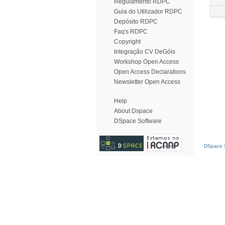
Regulamento RDPC
Guia do Utilizador RDPC
Depósito RDPC
Faq's RDPC
Copyright
Integração CV DeGóis
Workshop Open Access
Open Access Declarations
Newsletter Open Access
Help
About Dspace
DSpace Software
DSpace S