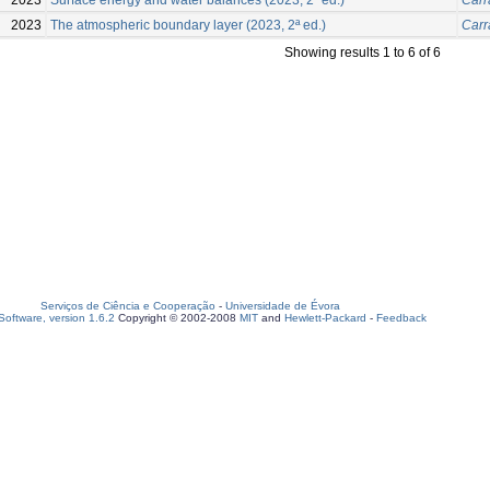
2023
The atmospheric boundary layer (2023, 2ª ed.)
Carr
Showing results 1 to 6 of 6
Serviços de Ciência e Cooperação
-
Universidade de Évora
oftware, version 1.6.2
Copyright © 2002-2008
MIT
and
Hewlett-Packard
-
Feedback