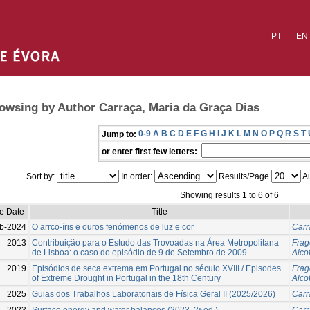
PT
EN
owsing by Author Carraça, Maria da Graça Dias
0-9
A
B
C
D
E
F
G
H
I
J
K
L
M
N
O
P
Q
R
S
T
Jump to:
or enter first few letters:
Sort by:
In order:
Results/Page
Au
Showing results 1 to 6 of 6
ue Date
Title
b-2024
O arrco-íris e ouros fenómenos de luz e cor
Carr
2013
Contribuição para o Estudo das Trovoadas na Área Metropolitana
Frag
de Lisboa: o caso do episódio de 9 de Setembro de 2009.
Alco
2019
Episódios de seca extrema em Portugal no século XVIII / Episodes
Frag
of Extreme Drought in Portugal in the 18th Century
Alco
2025
Guias dos Trabalhos Laboratoriais de Física Geral II (2025/2026)
Carr
2023
Surface energy and water balances (2023, 2ª ed.)
Carr