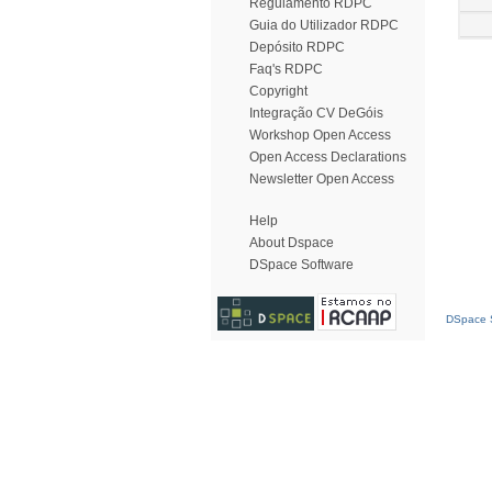
Regulamento RDPC
Guia do Utilizador RDPC
Depósito RDPC
Faq's RDPC
Copyright
Integração CV DeGóis
Workshop Open Access
Open Access Declarations
Newsletter Open Access
Help
About Dspace
DSpace Software
DSpace S