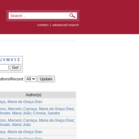
contact
|
advanced search
U
V
W
X
Y
Z
thors/Record:
Author(s)
aça, Maria da Graça Dias
oso, Marcelo
;
Carraça, Maria da Graça Dias
;
forado, Maria João
;
Correia, Sandra
oso, Marcelo
;
Carraça, Maria da Graça Dias
;
forado, Maria João
aça, Maria da Graça Dias
aça, Maria da Graça Dias