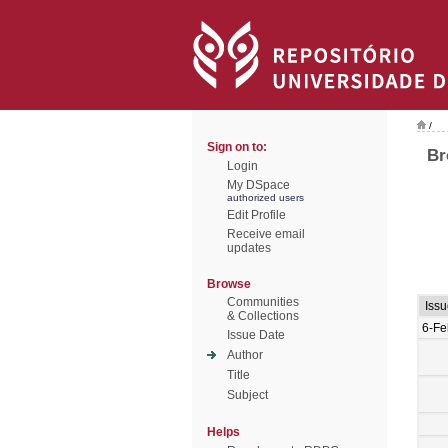
/
Sign on to:
Br
Login
My DSpace
authorized users
Edit Profile
Receive email
updates
Browse
Communities
Iss
& Collections
6-Fe
Issue Date
Author
Title
Subject
Helps