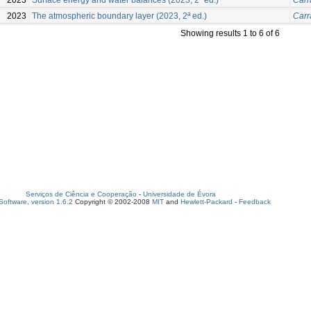
2023
The atmospheric boundary layer (2023, 2ª ed.)
Carr
Showing results 1 to 6 of 6
Serviços de Ciência e Cooperação
-
Universidade de Évora
oftware, version 1.6.2
Copyright © 2002-2008
MIT
and
Hewlett-Packard
-
Feedback