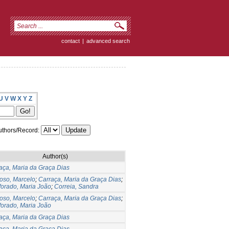
contact
|
advanced search
U
V
W
X
Y
Z
thors/Record:
Author(s)
aça, Maria da Graça Dias
oso, Marcelo
;
Carraça, Maria da Graça Dias
;
forado, Maria João
;
Correia, Sandra
oso, Marcelo
;
Carraça, Maria da Graça Dias
;
forado, Maria João
aça, Maria da Graça Dias
aça, Maria da Graça Dias