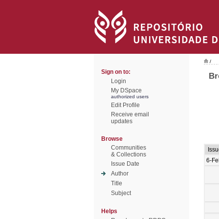
/
Sign on to:
Br
Login
My DSpace
authorized users
Edit Profile
Receive email
updates
Browse
Communities
Iss
& Collections
6-Fe
Issue Date
Author
Title
Subject
Helps