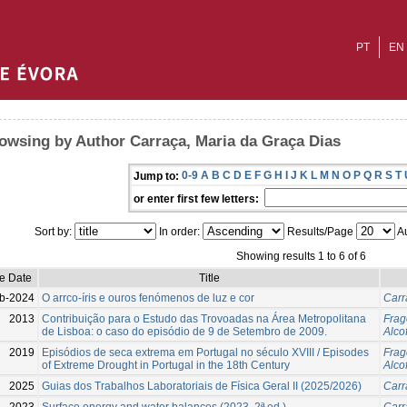
PT
EN
owsing by Author Carraça, Maria da Graça Dias
0-9
A
B
C
D
E
F
G
H
I
J
K
L
M
N
O
P
Q
R
S
T
Jump to:
or enter first few letters:
Sort by:
In order:
Results/Page
Au
Showing results 1 to 6 of 6
ue Date
Title
b-2024
O arrco-íris e ouros fenómenos de luz e cor
Carr
2013
Contribuição para o Estudo das Trovoadas na Área Metropolitana
Frag
de Lisboa: o caso do episódio de 9 de Setembro de 2009.
Alco
2019
Episódios de seca extrema em Portugal no século XVIII / Episodes
Frag
of Extreme Drought in Portugal in the 18th Century
Alco
2025
Guias dos Trabalhos Laboratoriais de Física Geral II (2025/2026)
Carr
2023
Surface energy and water balances (2023, 2ª ed.)
Carr