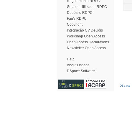
Regulamento RDPC
Guia do Utilizador RDPC
Depósito RDPC
Faq's RDPC
Copyright
Integração CV DeGóis
Workshop Open Access
Open Access Declarations
Newsletter Open Access
Help
About Dspace
DSpace Software
DSpace S