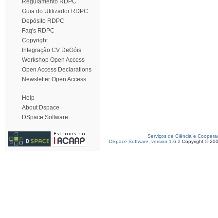
Regulamento RDPC
Guia do Utilizador RDPC
Depósito RDPC
Faq's RDPC
Copyright
Integração CV DeGóis
Workshop Open Access
Open Access Declarations
Newsletter Open Access
Help
About Dspace
DSpace Software
Serviços de Ciência e Coopera
DSpace Software, version 1.6.2
Copyright © 20