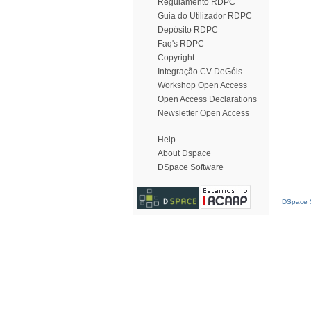
Regulamento RDPC
Guia do Utilizador RDPC
Depósito RDPC
Faq's RDPC
Copyright
Integração CV DeGóis
Workshop Open Access
Open Access Declarations
Newsletter Open Access
Help
About Dspace
DSpace Software
DSpace S