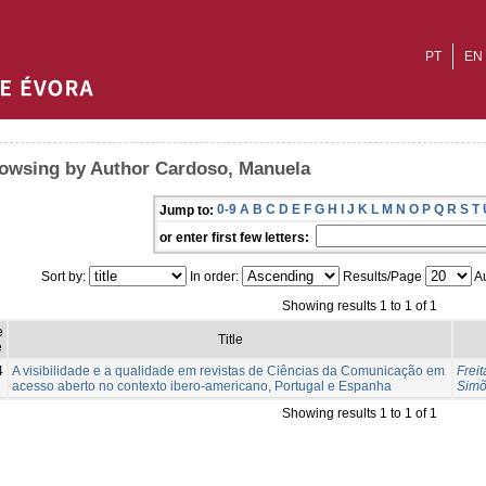
PT
EN
owsing by Author Cardoso, Manuela
0-9
A
B
C
D
E
F
G
H
I
J
K
L
M
N
O
P
Q
R
S
T
Jump to:
or enter first few letters:
Sort by:
In order:
Results/Page
Au
Showing results 1 to 1 of 1
e
Title
e
4
A visibilidade e a qualidade em revistas de Ciências da Comunicação em
Freit
acesso aberto no contexto ibero-americano, Portugal e Espanha
Simõ
Showing results 1 to 1 of 1