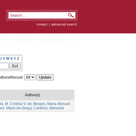
contact
|
advanced search
U
V
W
X
Y
Z
thors/Record:
Author(s)
as, M. Cristina V. de
;
Borges, Maria Manuel
;
es, Maria da Graça
;
Cardoso, Manuela