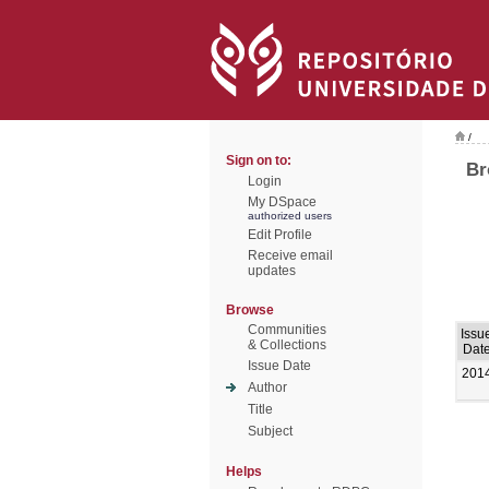
/
Sign on to:
Br
Login
My DSpace
authorized users
Edit Profile
Receive email
updates
Browse
Communities
Issu
& Collections
Dat
Issue Date
201
Author
Title
Subject
Helps