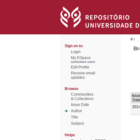
/
Sign on to:
Br
Login
My DSpace
authorized users
Edit Profile
Receive email
updates
Browse
Communities
Issu
& Collections
Dat
Issue Date
201
Author
Title
Subject
Helps