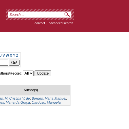
contact
|
advanced search
U
V
W
X
Y
Z
thors/Record:
Author(s)
as, M. Cristina V. de
;
Borges, Maria Manuel
;
es, Maria da Graça
;
Cardoso, Manuela