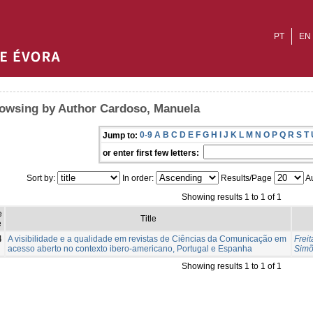
PT
EN
owsing by Author Cardoso, Manuela
0-9
A
B
C
D
E
F
G
H
I
J
K
L
M
N
O
P
Q
R
S
T
Jump to:
or enter first few letters:
Sort by:
In order:
Results/Page
Au
Showing results 1 to 1 of 1
e
Title
e
4
A visibilidade e a qualidade em revistas de Ciências da Comunicação em
Freit
acesso aberto no contexto ibero-americano, Portugal e Espanha
Simõ
Showing results 1 to 1 of 1