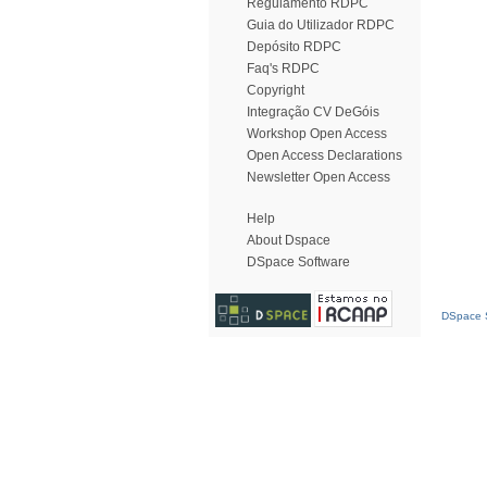
Regulamento RDPC
Guia do Utilizador RDPC
Depósito RDPC
Faq's RDPC
Copyright
Integração CV DeGóis
Workshop Open Access
Open Access Declarations
Newsletter Open Access
Help
About Dspace
DSpace Software
DSpace S