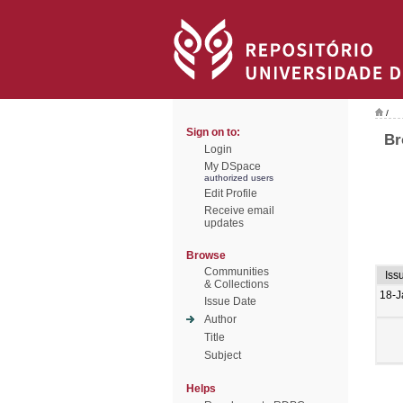
/
Sign on to:
Br
Login
My DSpace
authorized users
Edit Profile
Receive email
updates
Browse
Communities
Iss
& Collections
18-J
Issue Date
Author
Title
Subject
Helps