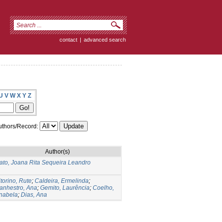
contact
|
advanced search
U
V
W
X
Y
Z
thors/Record:
Author(s)
ato, Joana Rita Sequeira Leandro
itorino, Rute
;
Caldeira, Ermelinda
;
anhestro, Ana
;
Gemito, Laurência
;
Coelho,
nabela
;
Dias, Ana