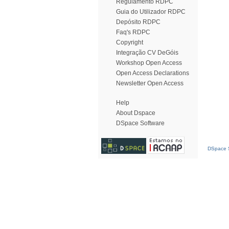
Regulamento RDPC
Guia do Utilizador RDPC
Depósito RDPC
Faq's RDPC
Copyright
Integração CV DeGóis
Workshop Open Access
Open Access Declarations
Newsletter Open Access
Help
About Dspace
DSpace Software
DSpace S