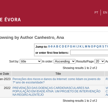
PT
EN
owsing by Author Canhestro, Ana
0-9
A
B
C
D
E
F
G
H
I
J
K
L
M
N
O
P
Q
R
S
T
Jump to:
or enter first few letters:
Sort by:
In order:
Results/Page
Au
Showing results 1 to 2 of 2
ue Date
Title
an-2023
Perceções dos riscos e danos da Internet: como lidam os jovens do
R
7º ano de escolaridade?
2022
PREVENÇÃO DAS DOENÇAS CARDIOVASCULARES NA
V
POPULAÇÃO EM IDADE ATIVA: UM PROJETO DE INTERVENÇÃO
C
NA REGIÃO ALENTEJO
A
Showing results 1 to 2 of 2