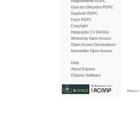
Regulamento RDPC
Guia do Utilizador RDPC
Depósito RDPC
Faq's RDPC
Copyright
Integração CV DeGóis
Workshop Open Access
Open Access Declarations
Newsletter Open Access
Help
About Dspace
DSpace Software
DSpace S