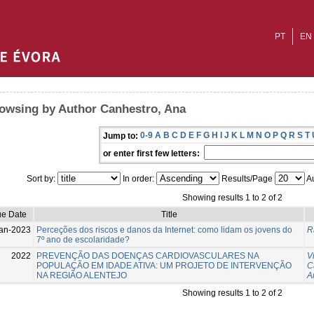
PT
EN
owsing by Author Canhestro, Ana
0-9
A
B
C
D
E
F
G
H
I
J
K
L
M
N
O
P
Q
R
S
T
Jump to:
or enter first few letters:
Sort by:
In order:
Results/Page
Au
Showing results 1 to 2 of 2
ue Date
Title
an-2023
Perceções dos riscos e danos da Internet: como lidam os jovens do
R
7º ano de escolaridade?
2022
PREVENÇÃO DAS DOENÇAS CARDIOVASCULARES NA
V
POPULAÇÃO EM IDADE ATIVA: UM PROJETO DE INTERVENÇÃO
C
NA REGIÃO ALENTEJO
A
Showing results 1 to 2 of 2