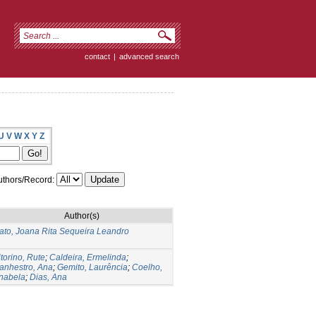
contact
|
advanced search
U
V
W
X
Y
Z
thors/Record:
Author(s)
ato, Joana Rita Sequeira Leandro
itorino, Rute
;
Caldeira, Ermelinda
;
anhestro, Ana
;
Gemito, Laurência
;
Coelho,
nabela
;
Dias, Ana