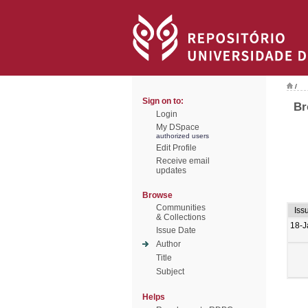
/
Sign on to:
Br
Login
My DSpace
authorized users
Edit Profile
Receive email
updates
Browse
Communities
Iss
& Collections
18-J
Issue Date
Author
Title
Subject
Helps