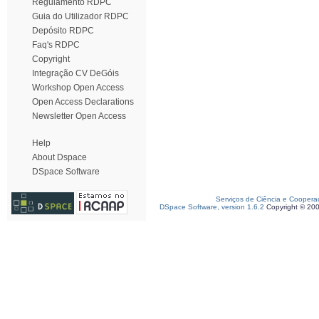
Regulamento RDPC
Guia do Utilizador RDPC
Depósito RDPC
Faq's RDPC
Copyright
Integração CV DeGóis
Workshop Open Access
Open Access Declarations
Newsletter Open Access
Help
About Dspace
DSpace Software
Serviços de Ciência e Coopera
DSpace Software, version 1.6.2
Copyright © 20