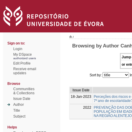
/
Sign on to:
Browsing by Author Canh
Login
My DSpace
Jump 
authorized users
Edit Profile
or ent
Receive email
updates
Sort by:
I
Browse
Communities
Issue Date
& Collections
18-Jan-2023
Perceções dos riscos e 
Issue Date
7º ano de escolaridade
Author
2022
PREVENÇÃO DAS DO
Title
POPULAÇÃO EM IDADE
NA REGIÃO ALENTEJO
Subject
Helps