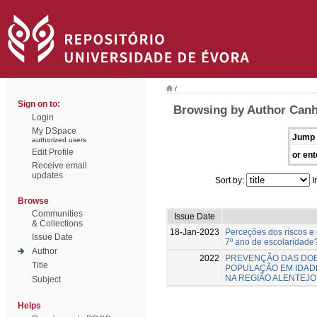
/
Sign on to:
Browsing by Author Canh
Login
My DSpace
Jump 
authorized users
Edit Profile
or ent
Receive email
updates
Sort by:
I
Browse
Communities
Issue Date
& Collections
18-Jan-2023
Perceções dos riscos e 
Issue Date
7º ano de escolaridade
Author
2022
PREVENÇÃO DAS DO
Title
POPULAÇÃO EM IDADE
NA REGIÃO ALENTEJO
Subject
Helps