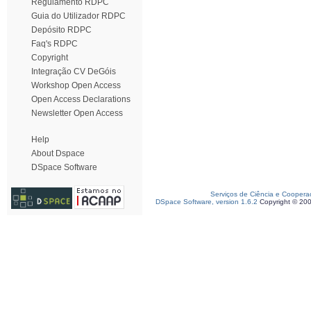
Regulamento RDPC
Guia do Utilizador RDPC
Depósito RDPC
Faq's RDPC
Copyright
Integração CV DeGóis
Workshop Open Access
Open Access Declarations
Newsletter Open Access
Help
About Dspace
DSpace Software
Serviços de Ciência e Coopera
DSpace Software, version 1.6.2
Copyright © 20