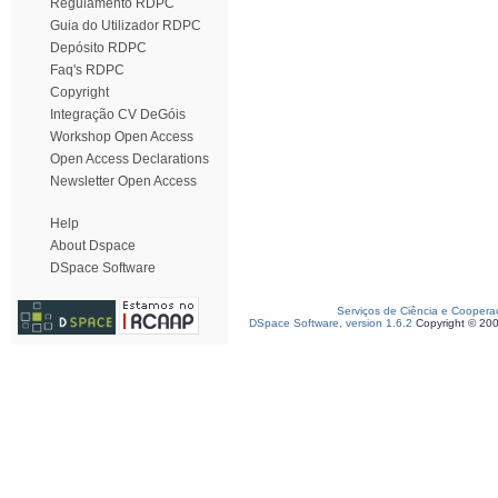
Regulamento RDPC
Guia do Utilizador RDPC
Depósito RDPC
Faq's RDPC
Copyright
Integração CV DeGóis
Workshop Open Access
Open Access Declarations
Newsletter Open Access
Help
About Dspace
DSpace Software
Serviços de Ciência e Coopera
DSpace Software, version 1.6.2
Copyright © 20