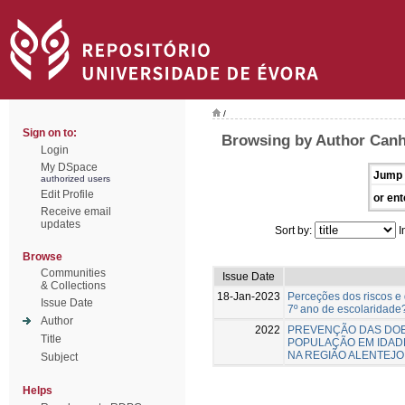
/
Sign on to:
Browsing by Author Canh
Login
My DSpace
Jump 
authorized users
Edit Profile
or ent
Receive email
updates
Sort by:
I
Browse
Communities
Issue Date
& Collections
18-Jan-2023
Perceções dos riscos e 
Issue Date
7º ano de escolaridade
Author
2022
PREVENÇÃO DAS DO
Title
POPULAÇÃO EM IDADE
NA REGIÃO ALENTEJO
Subject
Helps