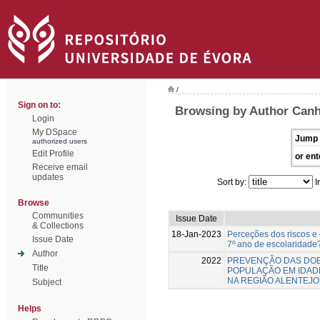
/
Sign on to:
Browsing by Author Canh
Login
My DSpace
Jump 
authorized users
Edit Profile
or ent
Receive email
updates
Sort by:
I
Browse
Communities
Issue Date
& Collections
18-Jan-2023
Perceções dos riscos e 
Issue Date
7º ano de escolaridade
Author
2022
PREVENÇÃO DAS DO
Title
POPULAÇÃO EM IDADE
NA REGIÃO ALENTEJO
Subject
Helps