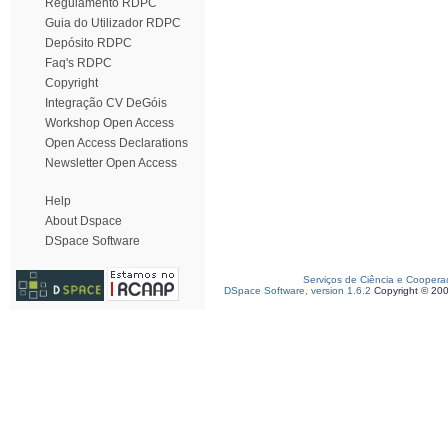
Regulamento RDPC
Guia do Utilizador RDPC
Depósito RDPC
Faq's RDPC
Copyright
Integração CV DeGóis
Workshop Open Access
Open Access Declarations
Newsletter Open Access
Help
About Dspace
DSpace Software
Serviços de Ciência e Coopera
DSpace Software, version 1.6.2
Copyright © 20