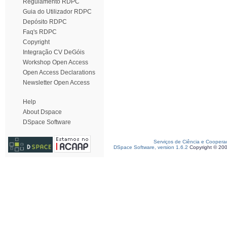
Regulamento RDPC
Guia do Utilizador RDPC
Depósito RDPC
Faq's RDPC
Copyright
Integração CV DeGóis
Workshop Open Access
Open Access Declarations
Newsletter Open Access
Help
About Dspace
DSpace Software
Serviços de Ciência e Coopera
DSpace Software, version 1.6.2
Copyright © 20