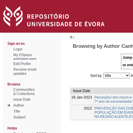
/
Sign on to:
Browsing by Author Canh
Login
My DSpace
Jump 
authorized users
Edit Profile
or ent
Receive email
updates
Sort by:
I
Browse
Communities
Issue Date
& Collections
18-Jan-2023
Perceções dos riscos e 
Issue Date
7º ano de escolaridade
Author
2022
PREVENÇÃO DAS DO
Title
POPULAÇÃO EM IDADE
NA REGIÃO ALENTEJO
Subject
Helps