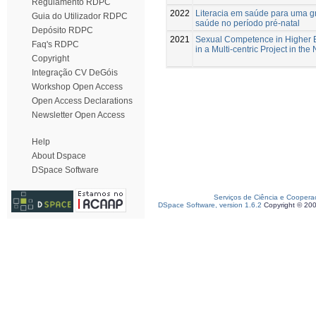
Regulamento RDPC
2022
Literacia em saúde para uma g
Guia do Utilizador RDPC
saúde no período pré-natal
Depósito RDPC
2021
Sexual Competence in Higher E
Faq's RDPC
in a Multi-centric Project in th
Copyright
Integração CV DeGóis
Workshop Open Access
Open Access Declarations
Newsletter Open Access
Help
About Dspace
DSpace Software
Serviços de Ciência e Coopera
DSpace Software, version 1.6.2
Copyright © 20