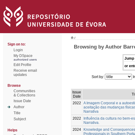
/
Sign on to:
Browsing by Author Barr
Login
My DSpace
Jump 
authorized users
Edit Profile
or ent
Receive email
updates
Sort by:
I
Browse
Communities
Issue
Ti
& Collections
Date
Issue Date
2022
A Imagem Corporal e a autoes
Author
aceitação das mudanças físicas
Narrativa
Title
2022
Influência da cultura no bem-e
Subject
Narrativa.
2024
Knowledge and Consequences o
Helps
Professionals in Southern Portu