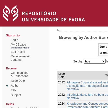
/
Sign on to:
Browsing by Author Barr
Login
My DSpace
Jump 
authorized users
Edit Profile
or ent
Receive email
updates
Sort by:
I
Browse
Communities
Issue
Ti
& Collections
Date
Issue Date
2022
A Imagem Corporal e a autoes
Author
aceitação das mudanças físicas
Narrativa
Title
2022
Influência da cultura no bem-e
Subject
Narrativa.
2024
Knowledge and Consequences o
Helps
Professionals in Southern Portu