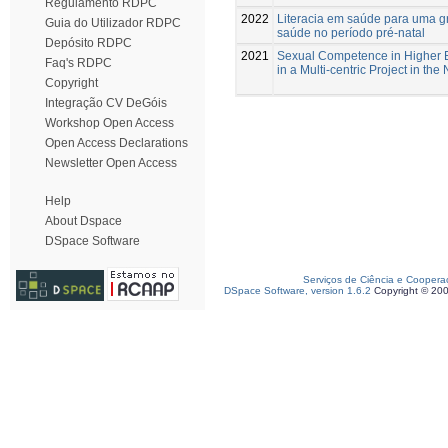
Regulamento RDPC
2022
Literacia em saúde para uma g
Guia do Utilizador RDPC
saúde no período pré-natal
Depósito RDPC
2021
Sexual Competence in Higher E
Faq's RDPC
in a Multi-centric Project in th
Copyright
Integração CV DeGóis
Workshop Open Access
Open Access Declarations
Newsletter Open Access
Help
About Dspace
DSpace Software
Serviços de Ciência e Coopera
DSpace Software, version 1.6.2
Copyright © 20