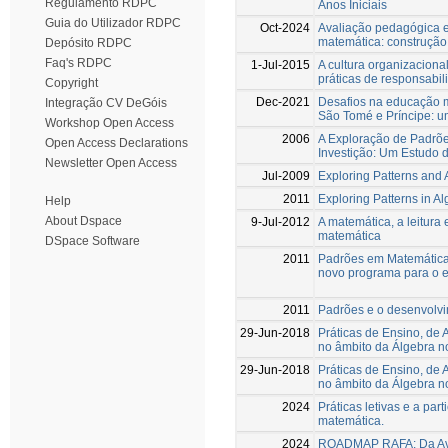
Regulamento RDPC
Anos Iniciais
Guia do Utilizador RDPC
Oct-2024
Avaliação pedagógica e
matemática: construção
Depósito RDPC
Faq's RDPC
1-Jul-2015
A cultura organizaciona
práticas de responsabil
Copyright
Dec-2021
Desafios na educação 
Integração CV DeGóis
São Tomé e Príncipe: u
Workshop Open Access
2006
A Exploração de Padrõe
Open Access Declarations
Investição: Um Estudo 
Newsletter Open Access
Jul-2009
Exploring Patterns and 
2011
Exploring Patterns in A
Help
About Dspace
9-Jul-2012
A matemática, a leitur
matemática
DSpace Software
2011
Padrões em Matemática:
novo programa para o 
2011
Padrões e o desenvolv
29-Jun-2018
Práticas de Ensino, de 
no âmbito da Álgebra no
29-Jun-2018
Práticas de Ensino, de 
no âmbito da Álgebra no
2024
Práticas letivas e a par
matemática.
2024
ROADMAP RAFA: Da Ava