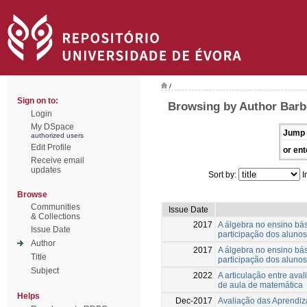
/
Sign on to:
Browsing by Author Barb
Login
My DSpace
Jump 
authorized users
Edit Profile
or ent
Receive email
updates
Sort by:
I
Browse
Communities
Issue Date
& Collections
2017
A álgebra no ensino bás
Issue Date
participação dos alunos
Author
2017
A álgebra no ensino bás
Title
participação dos alunos
Subject
2022
A articulação entre ava
de aula de matemática
Helps
Dec-2017
Avaliação das Aprendi