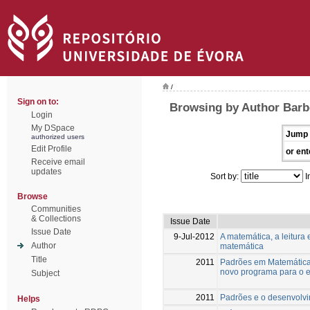
/
Sign on to:
Browsing by Author Barb
Login
My DSpace
Jump 
authorized users
Edit Profile
or ent
Receive email
updates
Sort by:
I
Browse
Communities
& Collections
Issue Date
Issue Date
9-Jul-2012
A matemática, a leitur
Author
matemática
Title
2011
Padrões em Matemática:
novo programa para o 
Subject
2011
Padrões e o desenvolv
Helps