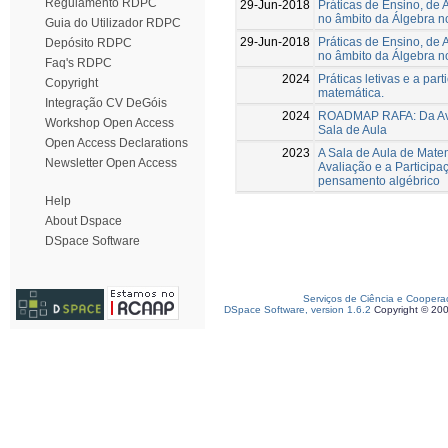
Regulamento RDPC
29-Jun-2018
Práticas de Ensino, de 
no âmbito da Álgebra no
Guia do Utilizador RDPC
29-Jun-2018
Práticas de Ensino, de 
Depósito RDPC
no âmbito da Álgebra no
Faq's RDPC
2024
Práticas letivas e a par
Copyright
matemática.
Integração CV DeGóis
2024
ROADMAP RAFA: Da Ava
Workshop Open Access
Sala de Aula
Open Access Declarations
2023
A Sala de Aula de Matem
Newsletter Open Access
Avaliação e a Participa
pensamento algébrico
Help
About Dspace
DSpace Software
Serviços de Ciência e Coopera
DSpace Software, version 1.6.2
Copyright © 20