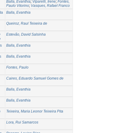
Balla, Evanthia
;
Viparelli, Irene
;
Fontes,
Paulo Vitorino
;
Vasques, Rafael Franco
da
Balla, Evanthia
Queiroz, Raul Teixeira de
O
Estevão, David Salsinha
o
os
Balla, Evanthia
s
Balla, Evanthia
Fontes, Paulo
Caires, Eduardo Samuel Gomes de
Balla, Evanthia
Balla, Evanthia
e
Teixeira, Maria Leonor Teixeira Pita
Lora, Rui Samarcos