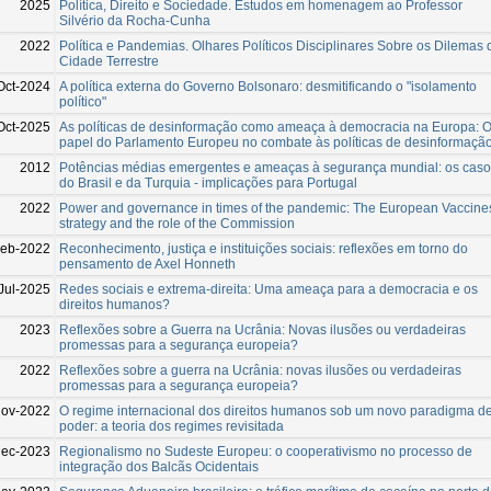
2025
Política, Direito e Sociedade. Estudos em homenagem ao Professor
Silvério da Rocha-Cunha
2022
Política e Pandemias. Olhares Políticos Disciplinares Sobre os Dilemas 
Cidade Terrestre
Oct-2024
A política externa do Governo Bolsonaro: desmitificando o "isolamento
político"
Oct-2025
As políticas de desinformação como ameaça à democracia na Europa: 
papel do Parlamento Europeu no combate às políticas de desinformaçã
2012
Potências médias emergentes e ameaças à segurança mundial: os cas
do Brasil e da Turquia - implicações para Portugal
2022
Power and governance in times of the pandemic: The European Vaccine
strategy and the role of the Commission
eb-2022
Reconhecimento, justiça e instituições sociais: reflexões em torno do
pensamento de Axel Honneth
Jul-2025
Redes sociais e extrema-direita: Uma ameaça para a democracia e os
direitos humanos?
2023
Reflexões sobre a Guerra na Ucrânia: Novas ilusões ou verdadeiras
promessas para a segurança europeia?
2022
Reflexões sobre a guerra na Ucrânia: novas ilusões ou verdadeiras
promessas para a segurança europeia?
Nov-2022
O regime internacional dos direitos humanos sob um novo paradigma d
poder: a teoria dos regimes revisitada
Dec-2023
Regionalismo no Sudeste Europeu: o cooperativismo no processo de
integração dos Balcãs Ocidentais