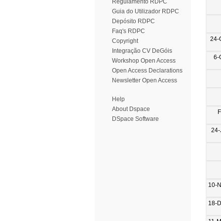
Regulamento RDPC
Guia do Utilizador RDPC
Depósito RDPC
Faq's RDPC
24-
Copyright
Integração CV DeGóis
6-
Workshop Open Access
Open Access Declarations
Newsletter Open Access
Help
About Dspace
F
DSpace Software
24-
10-
18-