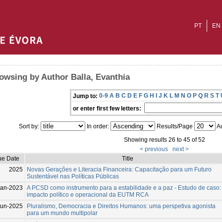
PT
EN
owsing by Author Balla, Evanthia
0-9
A
B
C
D
E
F
G
H
I
J
K
L
M
N
O
P
Q
R
S
T
Jump to:
or enter first few letters:
Sort by:
In order:
Results/Page
Au
Showing results 26 to 45 of 52
< previous
next >
ue Date
Title
2025
Novas Gerações e Literacia Financeira: Capacitação para um Futuro
Sustentável nas Políticas Públicas
Jan-2023
A PCSD como instrumento para a estabilidade e a paz - Estudo de caso:
impacto político e operacional da EUTM RCA
Jun-2025
Pluralismo, Democracia e Direitos Humanos: uma perspetiva agonista
para um mundo multipolar