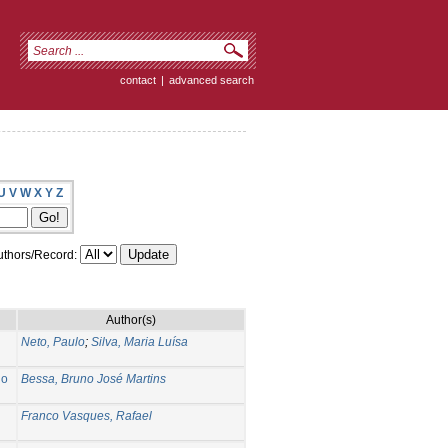
contact
|
advanced search
U
V
W
X
Y
Z
thors/Record:
Author(s)
Neto, Paulo
;
Silva, Maria Luísa
 o
Bessa, Bruno José Martins
Franco Vasques, Rafael