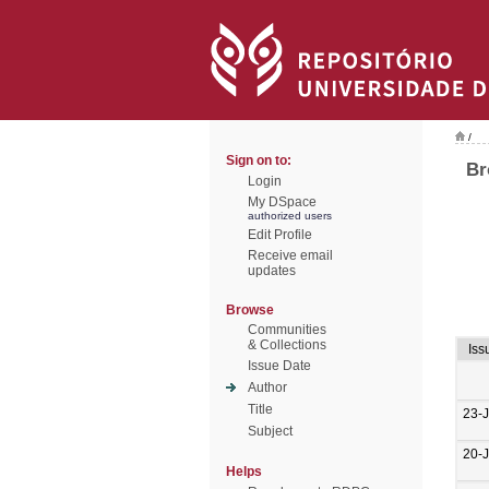
/
Sign on to:
Br
Login
My DSpace
authorized users
Edit Profile
Receive email
updates
Browse
Communities
& Collections
Iss
Issue Date
Author
Title
23-
Subject
20-
Helps