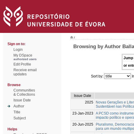
/
Sign on to:
Browsing by Author Balla
Login
My DSpace
Jump 
authorized users
Edit Profile
or ent
Receive email
updates
Sort by:
I
Browse
Communities
& Collections
Issue Date
Issue Date
2025
Novas Gerações e Liter
Author
Sustentável nas Polític
Title
23-Jan-2023
A PCSD como instrument
impacto político e op
Subject
20-Jun-2025
Pluralismo, Democracia
para um mundo multipo
Helps