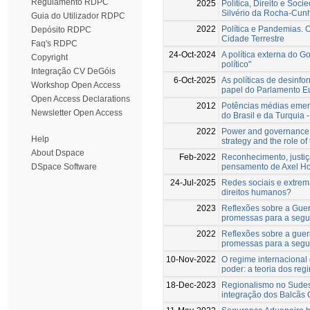
Regulamento RDPC
2025
Política, Direito e So
Silvério da Rocha-Cun
Guia do Utilizador RDPC
2022
Política e Pandemias. O
Depósito RDPC
Cidade Terrestre
Faq's RDPC
24-Oct-2024
A política externa do G
Copyright
político"
Integração CV DeGóis
6-Oct-2025
As políticas de desin
Workshop Open Access
papel do Parlamento E
Open Access Declarations
2012
Potências médias emer
Newsletter Open Access
do Brasil e da Turquia 
2022
Power and governance 
Help
strategy and the role o
About Dspace
Feb-2022
Reconhecimento, justiça
pensamento de Axel H
DSpace Software
24-Jul-2025
Redes sociais e extrem
direitos humanos?
2023
Reflexões sobre a Guer
promessas para a segu
2022
Reflexões sobre a guer
promessas para a segu
10-Nov-2022
O regime internaciona
poder: a teoria dos reg
18-Dec-2023
Regionalismo no Sudes
integração dos Balcãs 