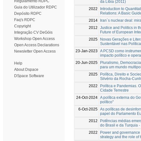
Regulamento RDPC
da Líbia (2011)
Guia do Utilizador RDPC
2022
Introduction to Quantita
Relations: A Basic Guid
Depósito RDPC
Faq's RDPC
2014
Iran´s nuclear deal: mir
Copyright
2012
Justice and Politics in 
Future of European Inte
Integração CV DeGóis
Workshop Open Access
2025
Novas Gerações e Liter
Sustentável nas Polític
Open Access Declarations
23-Jan-2023
A PCSD como instrument
Newsletter Open Access
impacto político e ope
20-Jun-2025
Pluralismo, Democracia
Help
para um mundo multipo
About Dspace
2025
Política, Direito e So
DSpace Software
Silvério da Rocha-Cun
2022
Política e Pandemias. O
Cidade Terrestre
24-Oct-2024
A política externa do G
político"
6-Oct-2025
As políticas de desinf
papel do Parlamento Eu
2012
Potências médias emer
do Brasil e da Turquia 
2022
Power and governance i
strategy and the role o