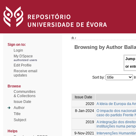
/
Sign on to:
Browsing by Author Balla
Login
My DSpace
Jump 
authorized users
Edit Profile
or ent
Receive email
updates
Sort by:
I
Browse
Communities
& Collections
Issue Date
Issue Date
2020
A Ideia de Europa da A
Author
8-Jan-2024
O impacto dos nacional
Title
caso do partido Frente
Subject
2019
A integração dos direit
instituições numa persp
Helps
9-Nov-2021
Intervenções Humanitár