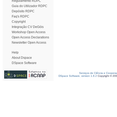
Regulamento RDPC
Guia do Utilizador RDPC
Depósito RDPC
Faq's RDPC
Copyright
Integração CV DeGóis
Workshop Open Access
Open Access Declarations
Newsletter Open Access
Help
About Dspace
DSpace Software
Serviços de Ciência e Coopera
DSpace Software, version 1.6.2
Copyright © 20