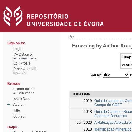
/
Sign on to:
Browsing by Author Araú
Login
My DSpace
Jump 
authorized users
Edit Profile
or ent
Receive email
updates
Sort by:
I
Browse
Communities
& Collections
Issue Date
Issue Date
2019
Guia de campo do Curs
Author
Campo do GGET
Title
2018
Guia de Campo – Recur
Estremoz-Barrancos
Subject
Jan-2020
A Habitação Apoiada e
Helps
2018
Identificação mineralóg