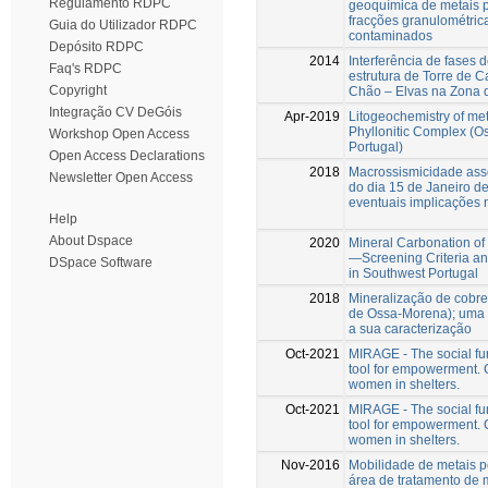
Regulamento RDPC
geoquímica de metais 
fracções granulométric
Guia do Utilizador RDPC
contaminados
Depósito RDPC
2014
Interferência de fases
Faq's RDPC
estrutura de Torre de C
Copyright
Chão – Elvas na Zona
Integração CV DeGóis
Apr-2019
Litogeochemistry of me
Phyllonitic Complex (
Workshop Open Access
Portugal)
Open Access Declarations
2018
Macrossismicidade asso
Newsletter Open Access
do dia 15 de Janeiro d
eventuais implicações 
Help
About Dspace
2020
Mineral Carbonation of 
—Screening Criteria an
DSpace Software
in Southwest Portugal
2018
Mineralização de cobr
de Ossa-Morena); uma 
a sua caracterização
Oct-2021
MIRAGE - The social func
tool for empowerment. C
women in shelters.
Oct-2021
MIRAGE - The social func
tool for empowerment. C
women in shelters.
Nov-2016
Mobilidade de metais p
área de tratamento de m