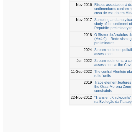
Nov-2016
Riscos associados à d
sedimentares contamin
caso de estudo em Mina
Nov-2017
Sampling and analytica
study of the sediment o
Republic: preliminary r
2018
O Sismo de Arraiolos d
(M=4.9) – Rede sismogr
preliminares
2024
Stream sediment pollut
assessment
Jun-2022
Stream sediments: a co
assessment at the Cave
11-Sep-2022
The central Alentejo pla
relief units
2019
Trace element features o
the Ossa-Morena Zone 
constraints
22-Nov-2012
"Transient Knickpoints"
na Evolução da Paisa