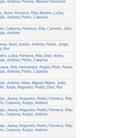
újo, António
;
Pereira, Manuel Francisco
s, Nuno
;
Fonseca, Rita
;
Martins, Luísa
;
újo, António
;
Pinho, Catarina
ho, Catarina
;
Fonseca, Rita
;
Carneiro, Júlio
;
újo, António
eira, Noel
;
Araújo, António
;
Pedro, Jorge
;
s, Rui
tins, Luísa
;
Fonseca, Rita
;
Dias, Nuno
;
újo, António
;
Pinho, Catarina
seca, Rita
;
Hernandez, Regla
;
Pinto, Paula
;
újo, António
;
Pinho, Catarina
újo, António
;
Maia, Miguel
;
Matos, João
;
ro, Jorge
;
Nogueira, Pedro
;
Dias, Rui
újo, Joana
;
Nogueira, Pedro
;
Fonseca, Rita
;
ho, Catarina
;
Araújo, António
újo, Joana
;
Nogueira, Pedro
;
Fonseca, Rita
;
ho, Catarina
;
Araújo, António
újo, Joana
;
Nogueira, Pedro
;
Fonseca, Rita
;
ho, Catarina
;
Araújo, António