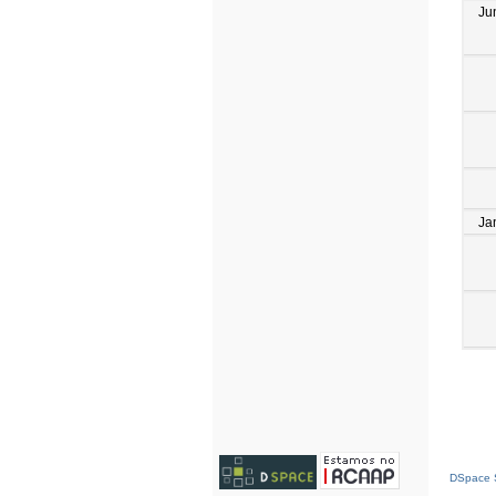
Ju
Ja
DSpace S