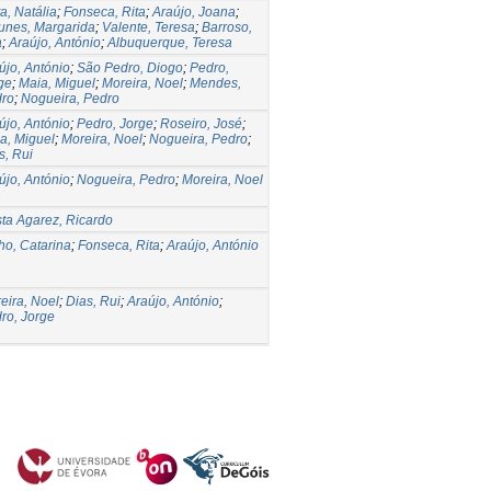
a, Natália
;
Fonseca, Rita
;
Araújo, Joana
;
unes, Margarida
;
Valente, Teresa
;
Barroso,
a
;
Araújo, António
;
Albuquerque, Teresa
újo, António
;
São Pedro, Diogo
;
Pedro,
ge
;
Maia, Miguel
;
Moreira, Noel
;
Mendes,
ro
;
Nogueira, Pedro
újo, António
;
Pedro, Jorge
;
Roseiro, José
;
a, Miguel
;
Moreira, Noel
;
Nogueira, Pedro
;
s, Rui
újo, António
;
Nogueira, Pedro
;
Moreira, Noel
ta Agarez, Ricardo
ho, Catarina
;
Fonseca, Rita
;
Araújo, António
eira, Noel
;
Dias, Rui
;
Araújo, António
;
ro, Jorge