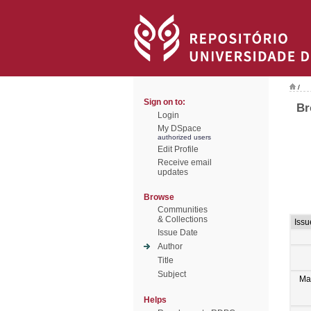
/
Sign on to:
Br
Login
My DSpace
authorized users
Edit Profile
Receive email
updates
Browse
Communities
& Collections
Issu
Issue Date
Author
Title
Subject
Ma
Helps