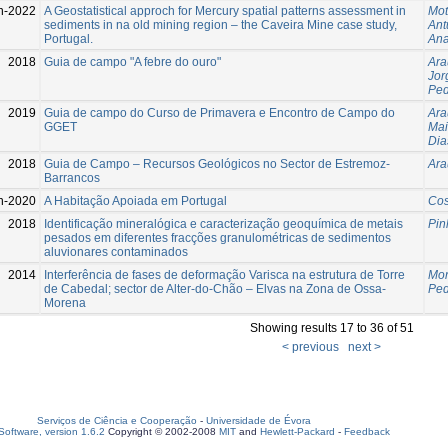
n-2022
A Geostatistical approch for Mercury spatial patterns assessment in
Mot
sediments in na old mining region – the Caveira Mine case study,
Ant
Portugal.
An
2018
Guia de campo "A febre do ouro"
Ara
Jor
Ped
2019
Guia de campo do Curso de Primavera e Encontro de Campo do
Ara
GGET
Mai
Dia
2018
Guia de Campo – Recursos Geológicos no Sector de Estremoz-
Ara
Barrancos
n-2020
A Habitação Apoiada em Portugal
Cos
2018
Identificação mineralógica e caracterização geoquímica de metais
Pin
pesados em diferentes fracções granulométricas de sedimentos
aluvionares contaminados
2014
Interferência de fases de deformação Varisca na estrutura de Torre
Mor
de Cabedal; sector de Alter-do-Chão – Elvas na Zona de Ossa-
Ped
Morena
Showing results 17 to 36 of 51
< previous
next >
Serviços de Ciência e Cooperação
-
Universidade de Évora
oftware, version 1.6.2
Copyright © 2002-2008
MIT
and
Hewlett-Packard
-
Feedback