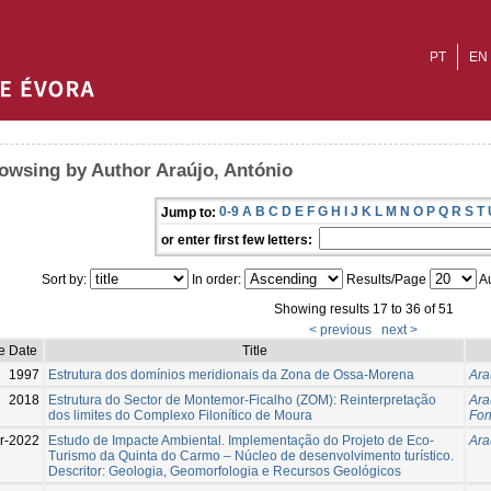
PT
EN
owsing by Author Araújo, António
0-9
A
B
C
D
E
F
G
H
I
J
K
L
M
N
O
P
Q
R
S
T
Jump to:
or enter first few letters:
Sort by:
In order:
Results/Page
Au
Showing results 17 to 36 of 51
< previous
next >
e Date
Title
1997
Estrutura dos domínios meridionais da Zona de Ossa-Morena
Ara
2018
Estrutura do Sector de Montemor-Ficalho (ZOM): Reinterpretação
Ara
dos limites do Complexo Filonítico de Moura
Fon
r-2022
Estudo de Impacte Ambiental. Implementação do Projeto de Eco-
Ara
Turismo da Quinta do Carmo – Núcleo de desenvolvimento turístico.
Descritor: Geologia, Geomorfologia e Recursos Geológicos