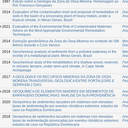
1997
Estudo sobre a Geologia da Zona de Ossa-Morena. Homenagem ao
Ara
Pof. Francisco Gonçalves
2014
Evaluation of the contamination level and proposal of remediation of
Dia
soils in the basin of a processing plant of heavy metals, under a
Ara
tropical climate, in Minas Gerais, Brazil
r-2021
Evaluation of the Environmental Risk of Contaminated Materials:
Pin
Advice on the Most Appropriate Environmental Remediation
Ara
Techniques
2014
Evolução geodinâmica da Zona de Ossa-Morena no contexto do SW
Mor
Ibérico durante o Ciclo Varisco
Dia
2014
Geochemical analysis of sediments from a polluted waterway in the
Mar
vicinity of a metallurgical plant, Minas Gerais, Brazil
Ara
2014
Geochemical study of the rehabilitation of a shallow anoxic reservoir,
Fon
in volcanic terrains, under semi-arid climate, in Cape Verde
Ara
Archipelago
2017
A GEOLOGIA E OS RECURSOS MINERAIS DA ZONA DE OSSA
Ara
MORENA TRANSVERSAL GEOLÓGICA ENTRE PORTALEGRE E
Ped
SERPA EM 2 DIAS
n-2018
GEOQUÍMICA DE ELEMENTOS MAIORES EM SEDIMENTOS DE
Ara
BARRAGENS DOMINICANAS: ANÁLISE DA SUA PROVENIÊNCIA
Pin
2020
Geoquímica de sedimentos lacustres em sistemas com elevadas
Ara
taxas de sedimentação por eventos climáticos extremos: estudos de
Pin
caso na República Dominicana
2018
Geoquímica de sedimentos lacustres em sistemas com elevadas
Ara
taxas de sedimentação provocadas por eventos climáticos extremos:
Pin
estudos de caso na República Dominicana