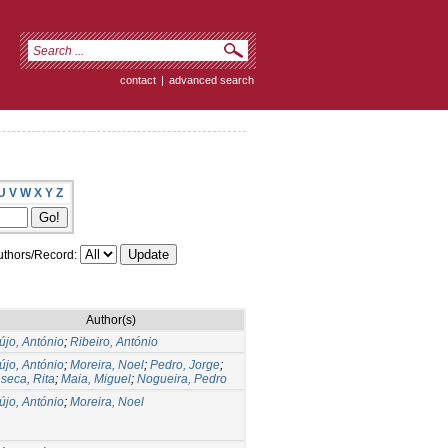
contact
|
advanced search
U
V
W
X
Y
Z
thors/Record:
Author(s)
újo, António
;
Ribeiro, António
újo, António
;
Moreira, Noel
;
Pedro, Jorge
;
seca, Rita
;
Maia, Miguel
;
Nogueira, Pedro
újo, António
;
Moreira, Noel