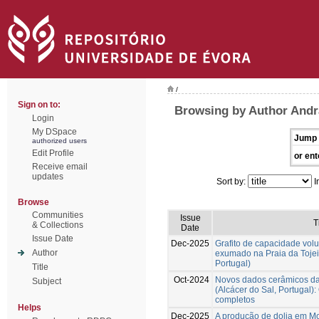
/
Sign on to:
Browsing by Author Andr
Login
My DSpace
Jump 
authorized users
Edit Profile
or ent
Receive email
updates
Sort by:
I
Browse
Communities
Issue
T
& Collections
Date
Issue Date
Dec-2025
Grafito de capacidade vol
Author
exumado na Praia da Tojei
Portugal)
Title
Oct-2024
Novos dados cerâmicos da 
Subject
(Alcácer do Sal, Portugal):
completos
Helps
Dec-2025
A produção de dolia em Mo