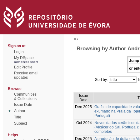
/
Sign on to:
Browsing by Author Andr
Login
My DSpace
Jump 
authorized users
Edit Profile
or ent
Receive email
updates
Sort by:
I
Browse
Communities
Issue
T
& Collections
Date
Issue Date
Dec-2025
Grafito de capacidade vol
Author
exumado na Praia da Tojei
Portugal)
Title
Oct-2024
Novos dados cerâmicos da 
Subject
(Alcácer do Sal, Portugal):
completos
Helps
Dec-2025
A produção de dolia em Mo