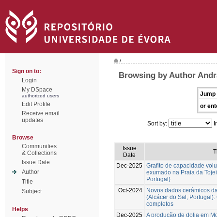
/
Sign on to:
Browsing by Author Andr
Login
My DSpace
Jump 
authorized users
Edit Profile
or ent
Receive email
updates
Sort by:
I
Browse
Communities
Issue
T
& Collections
Date
Issue Date
Dec-2025
Grafito de capacidade vol
Author
exumado na Praia da Tojei
Portugal)
Title
Oct-2024
Novos dados cerâmicos da 
Subject
(Alcácer do Sal, Portugal):
completos
Helps
Dec-2025
A produção de dolia em Mo