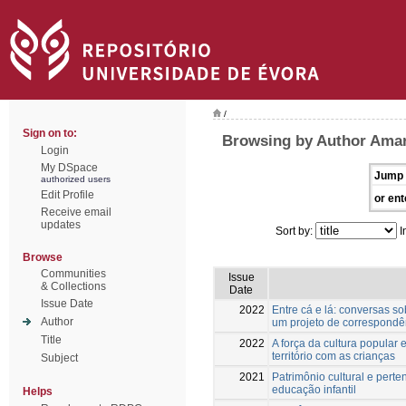
/
Sign on to:
Browsing by Author Amar
Login
My DSpace
Jump 
authorized users
Edit Profile
or ent
Receive email
updates
Sort by:
I
Browse
Communities
Issue
& Collections
Date
Issue Date
2022
Entre cá e lá: conversas s
Author
um projeto de correspondên
Title
2022
A força da cultura popular 
território com as crianças
Subject
2021
Patrimônio cultural e perte
educação infantil
Helps