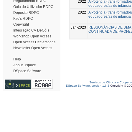
Regulamento RDPC
2022
A Potência (trans)formador
educadores/as de infância 
Guia do Utilizador RDPC
2022
A Potência (trans)formador
Depósito RDPC
educadores/as de infância 
Faq's RDPC
Copyright
Jan-2023
RESSONÂNCIAS DE UMA 
Integração CV DeGóis
CONTINUADA DE PROFES
Workshop Open Access
Open Access Declarations
Newsletter Open Access
Help
About Dspace
DSpace Software
Serviços de Ciência e Coopera
DSpace Software, version 1.6.2
Copyright © 20