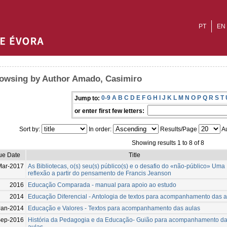
PT
EN
owsing by Author Amado, Casimiro
0-9
A
B
C
D
E
F
G
H
I
J
K
L
M
N
O
P
Q
R
S
T
Jump to:
or enter first few letters:
Sort by:
In order:
Results/Page
Au
Showing results 1 to 8 of 8
ue Date
Title
Mar-2017
As Bibliotecas, o(s) seu(s) público(s) e o desafio do «não-público» Uma
reflexão a partir do pensamento de Francis Jeanson
2016
Educação Comparada - manual para apoio ao estudo
2014
Educação Diferencial - Antologia de textos para acompanhamento das a
Jan-2014
Educação e Valores - Textos para acompanhamento das aulas
Sep-2016
História da Pedagogia e da Educação- Guião para acompanhamento d
aulas