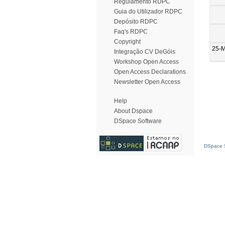
Regulamento RDPC
Guia do Utilizador RDPC
Depósito RDPC
Faq's RDPC
Copyright
25-
Integração CV DeGóis
Workshop Open Access
Open Access Declarations
Newsletter Open Access
Help
About Dspace
DSpace Software
DSpace S