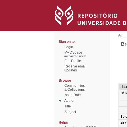
/
Sign on to:
Br
Login
My DSpace
authorized users
Edit Profile
Receive email
updates
Browse
Communities
Iss
& Collections
16-
Issue Date
Author
Title
Subject
15-
Helps
30-