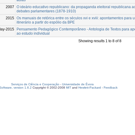
2007
O ideário educativo republicano: da propaganda eleitoral republicana a
debates parlamentares (1878-1910)
2015
Os manuais de retórica entre os séculos xvi e xviii: apontamentos para 
itinerário a partir do espólio da BPE
May-2015
Pensamento Pedagógico Contemporâneo - Antologia de Textos para ap
ao estudo individual
Showing results 1 to 8 of 8
Serviços de Ciência e Cooperação
-
Universidade de Évora
oftware, version 1.6.2
Copyright © 2002-2008
MIT
and
Hewlett-Packard
-
Feedback