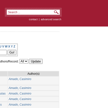
contact
|
advanced search
U
V
W
X
Y
Z
thors/Record:
Author(s)
Amado, Casimiro
Amado, Casimiro
ulas
Amado, Casimiro
Amado, Casimiro
as
Amado, Casimiro