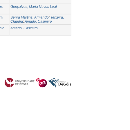
os
Gonçalves, Maria Neves Leal
um
Senra Martins, Armando
;
Teixeira,
Cláudia
;
Amado, Casimiro
oio
Amado, Casimiro