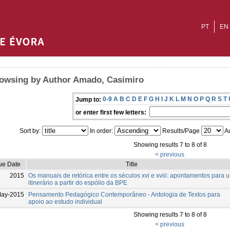
PT
EN
owsing by Author Amado, Casimiro
0-9
A
B
C
D
E
F
G
H
I
J
K
L
M
N
O
P
Q
R
S
T
Jump to:
or enter first few letters:
Sort by:
In order:
Results/Page
Au
Showing results 7 to 8 of 8
< previous
ue Date
Title
2015
Os manuais de retórica entre os séculos xvi e xviii: apontamentos para 
itinerário a partir do espólio da BPE
May-2015
Pensamento Pedagógico Contemporâneo - Antologia de Textos para
apoio ao estudo individual
Showing results 7 to 8 of 8
< previous