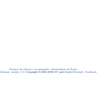
Serviços de Ciência e Cooperação
-
Universidade de Évora
oftware, version 1.6.2
Copyright © 2002-2008
MIT
and
Hewlett-Packard
-
Feedback