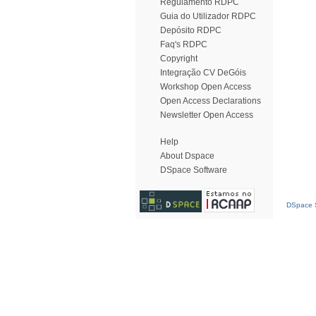
Regulamento RDPC
Guia do Utilizador RDPC
Depósito RDPC
Faq's RDPC
Copyright
Integração CV DeGóis
Workshop Open Access
Open Access Declarations
Newsletter Open Access
Help
About Dspace
DSpace Software
DSpace S