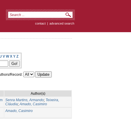
contact
|
advanced search
U
V
W
X
Y
Z
thors/Record:
Author(s)
um
Senra Martins, Armando
;
Teixeira,
Cláudia
;
Amado, Casimiro
Amado, Casimiro