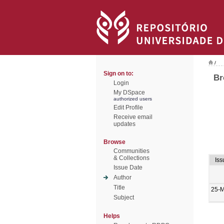
/
Sign on to:
Br
Login
My DSpace
authorized users
Edit Profile
Receive email
updates
Browse
Communities
& Collections
Iss
Issue Date
Author
Title
25-
Subject
Helps