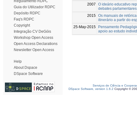
Regulamento RDPC
2007
O ideário educativo re
Guia do Utilizador RDPC
debates parlamentares
Depósito RDPC
2015
Os manuais de retórica 
Faq's RDPC
itinerário a partir do e
Copyright
25-May-2015
Pensamento Pedagógico
apoio ao estudo indivi
Integração CV DeGóis
Workshop Open Access
Open Access Declarations
Newsletter Open Access
Help
About Dspace
DSpace Software
Serviços de Ciência e Coopera
DSpace Software, version 1.6.2
Copyright © 20