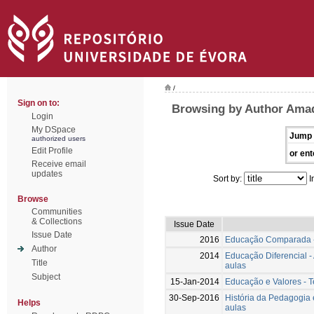
/
Sign on to:
Browsing by Author Ama
Login
My DSpace
Jump 
authorized users
Edit Profile
or ent
Receive email
updates
Sort by:
I
Browse
Communities
& Collections
Issue Date
Issue Date
2016
Educação Comparada -
Author
2014
Educação Diferencial 
Title
aulas
Subject
15-Jan-2014
Educação e Valores - 
30-Sep-2016
História da Pedagogi
Helps
aulas