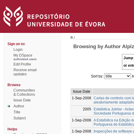
/
Sign on to:
Browsing by Author Alpíz
Login
My DSpace
Jump 
authorized users
Edit Profile
or ent
Receive email
updates
Sort by:
I
Browse
Communities
Issue Date
& Collections
1-Sep-2008
Cartas de controlo com
Issue Date
aleatoriamente adaptati
Author
2005
Estatística Jubilar - Act
Title
Sociedade Portuguesa de
Subject
1-Sep-2006
A Estatística na Edição 
Portuguesa de Estatístic
Helps
1-Sep-2008
Inspecções de software 