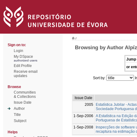
/
Sign on to:
Browsing by Author Alpíz
Login
My DSpace
Jump 
authorized users
Edit Profile
or ent
Receive email
updates
Sort by:
I
Browse
Communities
& Collections
Issue Date
Issue Date
2005
Estatística Jubilar - Act
Author
Sociedade Portuguesa de
Title
1-Sep-2006
A Estatística na Edição 
Portuguesa de Estatístic
Subject
1-Sep-2008
Inspecções de software 
recaptura na estimação 
Helps