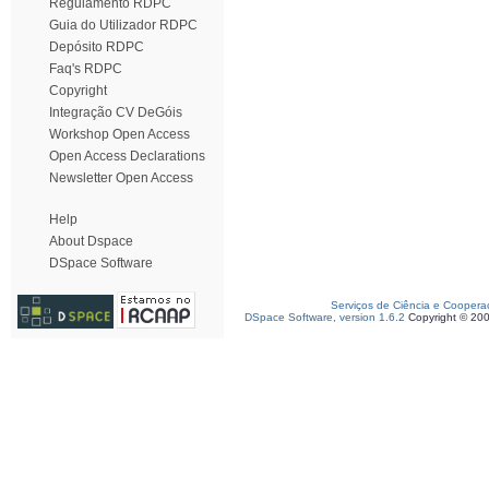
Regulamento RDPC
Guia do Utilizador RDPC
Depósito RDPC
Faq's RDPC
Copyright
Integração CV DeGóis
Workshop Open Access
Open Access Declarations
Newsletter Open Access
Help
About Dspace
DSpace Software
Serviços de Ciência e Coopera
DSpace Software, version 1.6.2
Copyright © 20