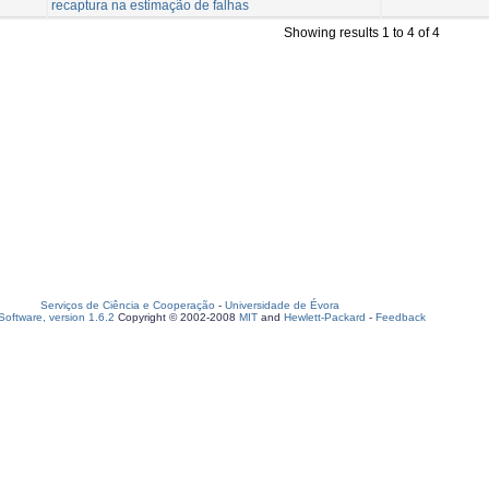
recaptura na estimação de falhas
Showing results 1 to 4 of 4
Serviços de Ciência e Cooperação
-
Universidade de Évora
oftware, version 1.6.2
Copyright © 2002-2008
MIT
and
Hewlett-Packard
-
Feedback