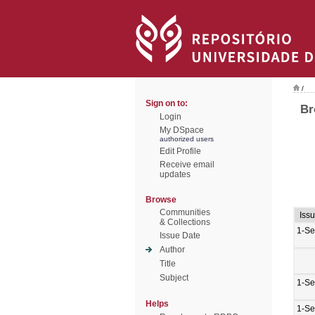
/
Sign on to:
Br
Login
My DSpace
authorized users
Edit Profile
Receive email
updates
Browse
Communities
Iss
& Collections
1-Se
Issue Date
Author
Title
Subject
1-Se
Helps
1-Se