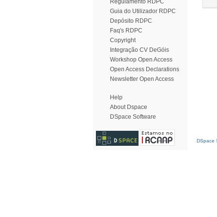
Regulamento RDPC
Guia do Utilizador RDPC
Depósito RDPC
Faq's RDPC
Copyright
Integração CV DeGóis
Workshop Open Access
Open Access Declarations
Newsletter Open Access
Help
About Dspace
DSpace Software
DSpace S