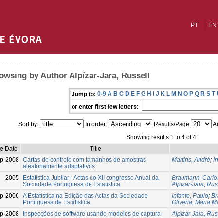
PT
EN
owsing by Author Alpízar-Jara, Russell
0-9
A
B
C
D
E
F
G
H
I
J
K
L
M
N
O
P
Q
R
S
T
Jump to:
or enter first few letters:
Sort by:
In order:
Results/Page
Au
Showing results 1 to 4 of 4
ue Date
Title
p-2008
Cartas de controlo com tamanhos de amostras
Martins, André
;
I
aleatoriamente adaptativos
2005
Estatística Jubilar - Actas do XII congresso Anual da
Braumann, Carlo
Sociedade Portuguesa de Estatística
Alpízar-Jara, Rus
p-2006
A Estatística na Edição das Actas da Sociedade
Infante, Paulo
;
Br
Portuguesa de Estatística
Oliveria, Maria 
p-2008
Inspecções de software usando modelos de captura-
Alpízar-Jara, Rus