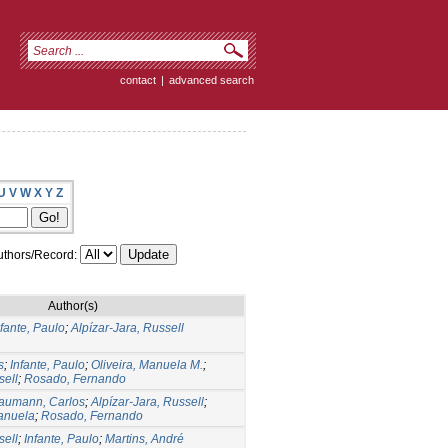
contact
|
advanced search
U
V
W
X
Y
Z
thors/Record:
Author(s)
nfante, Paulo
;
Alpízar-Jara, Russell
s
;
Infante, Paulo
;
Oliveira, Manuela M.
;
sell
;
Rosado, Fernando
aumann, Carlos
;
Alpízar-Jara, Russell
;
Manuela
;
Rosado, Fernando
sell
;
Infante, Paulo
;
Martins, André