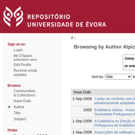
/
Sign on to:
Browsing by Author Alpíz
Login
My DSpace
Jump 
authorized users
Edit Profile
or ent
Receive email
updates
Sort by:
I
Browse
Communities
Issue Date
& Collections
1-Sep-2008
Cartas de controlo com
Issue Date
aleatoriamente adaptati
Author
2005
Estatística Jubilar - Act
Title
Sociedade Portuguesa de
Subject
1-Sep-2006
A Estatística na Edição 
Portuguesa de Estatístic
Helps
1-Sep-2008
Inspecções de software 