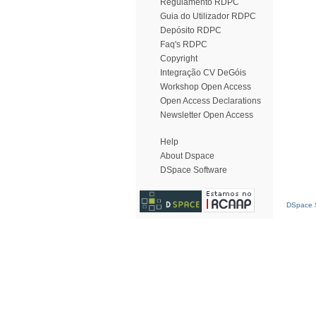
Regulamento RDPC
Guia do Utilizador RDPC
Depósito RDPC
Faq's RDPC
Copyright
Integração CV DeGóis
Workshop Open Access
Open Access Declarations
Newsletter Open Access
Help
About Dspace
DSpace Software
DSpace S