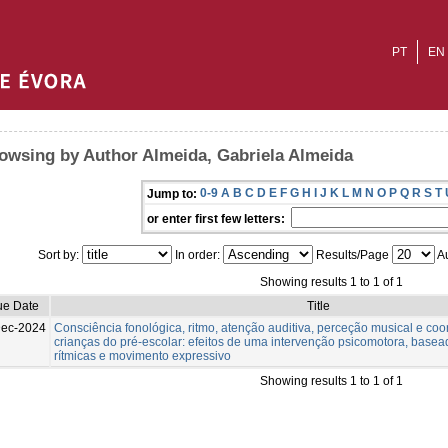
PT
EN
owsing by Author Almeida, Gabriela Almeida
0-9
A
B
C
D
E
F
G
H
I
J
K
L
M
N
O
P
Q
R
S
T
Jump to:
or enter first few letters:
Sort by:
In order:
Results/Page
Au
Showing results 1 to 1 of 1
ue Date
Title
Dec-2024
Consciência fonológica, ritmo, atenção auditiva, perceção musical e c
crianças do pré-escolar: efeitos de uma intervenção psicomotora, basea
rítmicas e movimento expressivo
Showing results 1 to 1 of 1