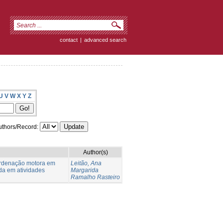
contact
|
advanced search
U
V
W
X
Y
Z
thors/Record:
Author(s)
oordenação motora em
Leitão, Ana
da em atividades
Margarida
Ramalho Rasteiro