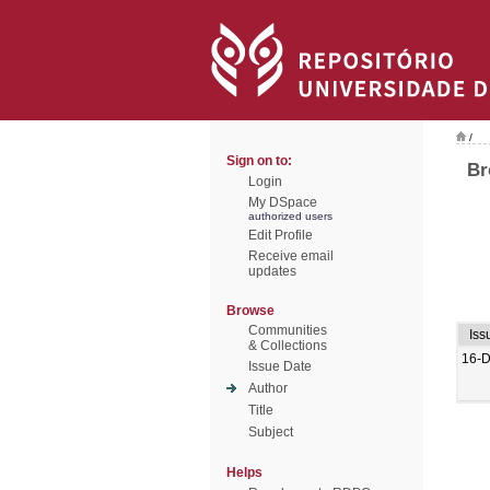
/
Sign on to:
Br
Login
My DSpace
authorized users
Edit Profile
Receive email
updates
Browse
Communities
Iss
& Collections
16-
Issue Date
Author
Title
Subject
Helps