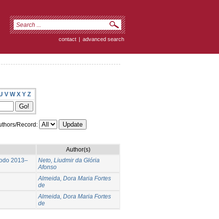
contact
|
advanced search
U
V
W
X
Y
Z
thors/Record:
Author(s)
ríodo 2013–
Neto, Liudmir da Glória
Afonso
Almeida, Dora Maria Fortes
de
Almeida, Dora Maria Fortes
de