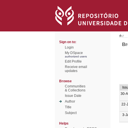
/
Sign on to:
Br
Login
My DSpace
authorized users
Edit Profile
Receive email
updates
Browse
Communities
Iss
& Collections
30-A
Issue Date
Author
22-
Title
Subject
3-J
Helps