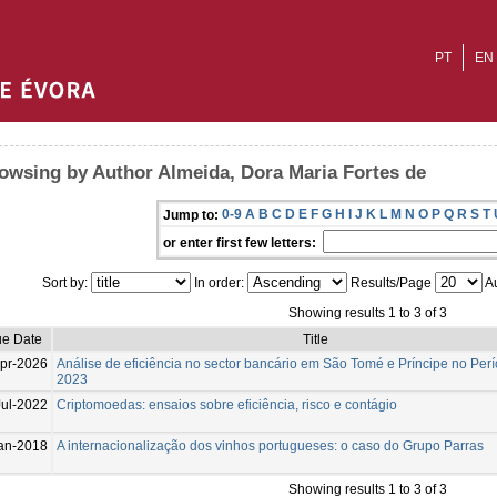
PT
EN
owsing by Author Almeida, Dora Maria Fortes de
0-9
A
B
C
D
E
F
G
H
I
J
K
L
M
N
O
P
Q
R
S
T
Jump to:
or enter first few letters:
Sort by:
In order:
Results/Page
Au
Showing results 1 to 3 of 3
ue Date
Title
pr-2026
Análise de eficiência no sector bancário em São Tomé e Príncipe no Pe
2023
Jul-2022
Criptomoedas: ensaios sobre eficiência, risco e contágio
an-2018
A internacionalização dos vinhos portugueses: o caso do Grupo Parras
Showing results 1 to 3 of 3