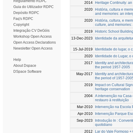
Regulamento RDPC
2014
Heritage Continuity: an e
Guia do Utilizador RDPC
2020
História, cultura e memó
Depósito RDPC
and memories: an inter
Faq's RDPC
2020
História, cultura, e mem
culture, and memories: 
Copyright
Integração CV DeGóis
2019
Historic School Buildin
Workshop Open Access
13-Dec-2023
Identidade da arquitet
Open Access Declarations
Newsletter Open Access
15-Jul-2019
Identidade do lugar, o
2020
Identidade do Lugar, o
Help
2017
Identity and architectur
About Dspace
the period 1957-2005
DSpace Software
May-2017
Identity and architectur
the period of 1957-200
2019
Impact on Cultural Sign
heritage conservation
2004
A intervenção na Casa
restauro à restituição
Mar-2010
Intervenção na Escola
Apr-2010
Intervenção Parque Esc
Sep-2023
Introdução In : Conven
quotidiano
2012
Lar do Vale Formoso + 