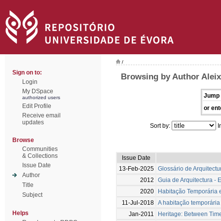
/
Sign on to:
Browsing by Author Aleix
Login
My DSpace
Jump 
authorized users
Edit Profile
or ent
Receive email
updates
Sort by:
I
Browse
Communities
& Collections
Issue Date
Issue Date
13-Feb-2025
Glossário de Arquitect
Author
2012
Guia de Arquitectura - 
Title
2020
Habitação Temporária e
Subject
11-Jul-2018
A habitação temporária
Helps
Jan-2011
Heritage: Between Tim