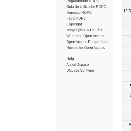
Regulamento RDPC
Guia do Utilizador RDPC
12-
Depósito RDPC
Faq's RDPC
Copyright
Integração CV DeGóis
Workshop Open Access
Open Access Declarations
Newsletter Open Access
Help
About Dspace
DSpace Software
A