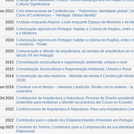
Cultural Significance
Dec-2022
Ciclo Internacional de Conferências – “Património: identidade global” | I
Cycle of Conferences – “Heritage: Global Identity”
2025
A cidade enquanto Arquivo, Loulé enquanto Espaço de Memória e de Id
2020
Colonização agrícola em Portugal: Habitar a Colónia de Pegões, entre o
e o Moderno
2018
Colonização Agrícola em Portugal: habitar a colónia de Pegões, entre o t
o moderno - Poster
2020
Comunicação e difusão da arquitectura: as revistas de arquitectura do in
século XX em Portugal
2015
Consolidação sociocultural e regeneração ambiental, urbana e rural
2015
Consolidação Sociocultural e Regeneração Ambiental, Urbana e Rural
2019
A construção da vida moderna – Website da revista A Construcção Mode
1919)
Jun-2016
Construir con el tiempo – memoria y tradición. Restar con la materia – la 
conectora
Oct-2024
Contribución de Arquitectura y Naturaleza: Proceso de Diseño arquitect
sostenible para revitalizar y difundir las prácticas del Cacao en Ecuador
2022
Contribuciones de Arquitectura & Naturaleza. Para uma Arquitectura Co
2022
Contributos para o estudo dos Estabelecimentos Prisionais em Portugal
ug-2025
Convento da Tomina: Contributos para a Compreensão da sua Identida
Patrimonial