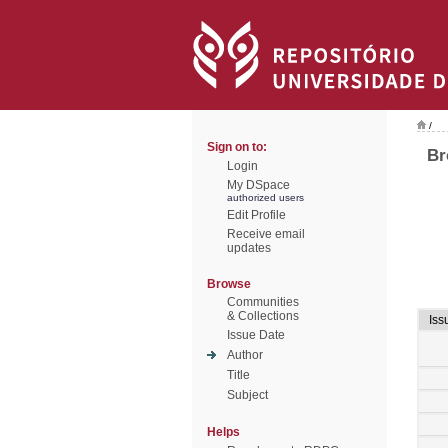
/
Sign on to:
Br
Login
My DSpace
authorized users
Edit Profile
Receive email
updates
Browse
Communities
& Collections
Iss
Issue Date
Author
Title
Subject
Helps