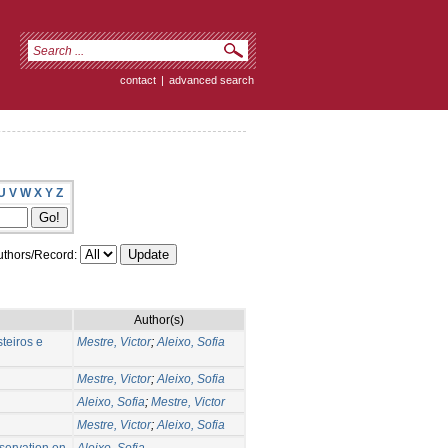
contact
|
advanced search
U
V
W
X
Y
Z
thors/Record:
Author(s)
teiros e
Mestre, Victor
;
Aleixo, Sofia
Mestre, Victor
;
Aleixo, Sofia
Aleixo, Sofia
;
Mestre, Victor
Mestre, Victor
;
Aleixo, Sofia
servation on
Aleixo, Sofia