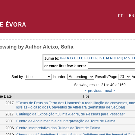
PT
EN
owsing by Author Aleixo, Sofia
0-9
A
B
C
D
E
F
G
H
I
J
K
L
M
N
O
P
Q
R
S
T
Jump to:
or enter first few letters:
Sort by:
In order:
Results/Page
Au
Showing results 21 to 40 of 169
< previous
next >
ue Date
Title
2017
"Casas de Deus na Terra dos Homens": a reabilitação de conventos, mos
igrejas - o caso dos Conventos de Alferrara (península de Setúbal)
2017
Catálogo da Exposição "Quinta Alegre, de Pessoas para Pessoas"
2001
Centro de Acolhimento e de Interpretação de Torre de Palma
2006
Centro Interpretativo das Ruinas de Torre de Palma
2019
Change and Adaptation: Historic School Buildings and the impact of Con