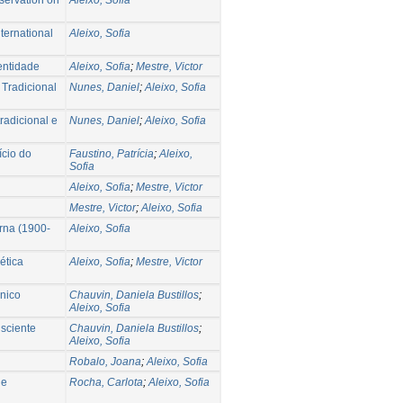
nternational
Aleixo, Sofia
entidade
Aleixo, Sofia
;
Mestre, Victor
 Tradicional
Nunes, Daniel
;
Aleixo, Sofia
radicional e
Nunes, Daniel
;
Aleixo, Sofia
ício do
Faustino, Patrícia
;
Aleixo,
Sofia
Aleixo, Sofia
;
Mestre, Victor
Mestre, Victor
;
Aleixo, Sofia
rna (1900-
Aleixo, Sofia
ética
Aleixo, Sofia
;
Mestre, Victor
ónico
Chauvin, Daniela Bustillos
;
Aleixo, Sofia
nsciente
Chauvin, Daniela Bustillos
;
Aleixo, Sofia
Robalo, Joana
;
Aleixo, Sofia
de
Rocha, Carlota
;
Aleixo, Sofia