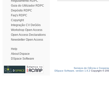
Regulamento RDPC
Guia do Utilizador RDPC
Depósito RDPC
Faq's RDPC
Copyright
Integração CV DeGóis
Workshop Open Access
Open Access Declarations
Newsletter Open Access
Help
About Dspace
DSpace Software
Serviços de Ciência e Coopera
DSpace Software, version 1.6.2
Copyright © 20