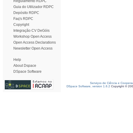
Regulamento RDPC
Guia do Utilizador RDPC
Depósito RDPC
Faq's RDPC
Copyright
Integração CV DeGóis
Workshop Open Access
Open Access Declarations
Newsletter Open Access
Help
About Dspace
DSpace Software
Serviços de Ciência e Coopera
DSpace Software, version 1.6.2
Copyright © 20