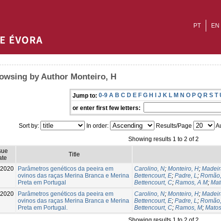
PT
EN
owsing by Author Monteiro, H
0-9
A
B
C
D
E
F
G
H
I
J
K
L
M
N
O
P
Q
R
S
T
Jump to:
or enter first few letters:
Sort by:
In order:
Results/Page
Au
Showing results 1 to 2 of 2
sue
Title
ate
-2020
Parâmetros genéticos da peeira em
Carolino, N
;
Monteiro, H
;
Madeir
ovinos das raças Merina Branca e Merina
Bettencourt, E
;
Padre, L
;
Romão,
Preta em Portugal
Bettencourt, C
;
Ramos, A M
;
Mat
-2020
Parâmetros genéticos da peeira em
Carolino, N
;
Monteiro, H
;
Madeir
ovinos das raças Merina Branca e Merina
Bettencourt, E
;
Padre, L
;
Romão,
Preta em Portugal.
Bettencourt, C
;
Ramos, M
;
Matos
Showing results 1 to 2 of 2