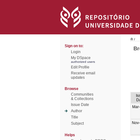
/
Sign on to:
Br
Login
My DSpace
authorized users
Edit Profile
Receive email
updates
Browse
Communities
Is
& Collections
D
Issue Date
Mar
Author
Title
Nov
Subject
Helps