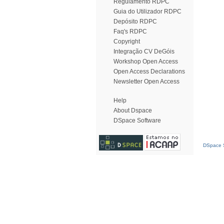
Regulamento RDPC
Guia do Utilizador RDPC
Depósito RDPC
Faq's RDPC
Copyright
Integração CV DeGóis
Workshop Open Access
Open Access Declarations
Newsletter Open Access
Help
About Dspace
DSpace Software
DSpace S