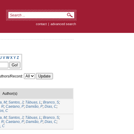
contact
|
advanced search
U
V
W
X
Y
Z
thors/Record:
Author(s)
a, M
;
Santos, J
;
Tábuas, L
;
Branco, S
;
 R
;
Caetano, P
;
Damião, P
;
Dias, C
;
os, C
a, M
;
Santos, J
;
Tábuas, L
;
Branco, S
;
 R
;
Caetano, P
;
Damião, P
;
Dias, C
;
, C