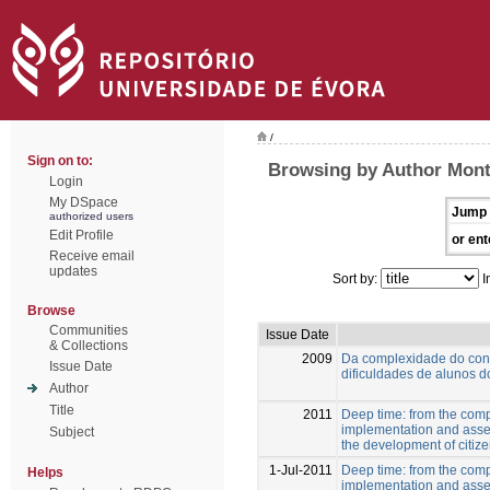
/
Sign on to:
Browsing by Author Mont
Login
My DSpace
Jump 
authorized users
Edit Profile
or ent
Receive email
updates
Sort by:
I
Browse
Communities
Issue Date
& Collections
2009
Da complexidade do conc
Issue Date
dificuldades de alunos do
Author
Title
2011
Deep time: from the compl
implementation and asses
Subject
the development of citiz
1-Jul-2011
Deep time: from the compl
Helps
implementation and asses