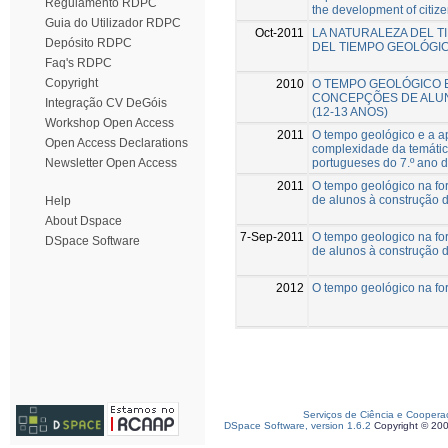
Regulamento RDPC
the development of citiz
Guia do Utilizador RDPC
Oct-2011
LA NATURALEZA DEL T
Depósito RDPC
DEL TIEMPO GEOLÓGIC
Faq's RDPC
Copyright
2010
O TEMPO GEOLÓGICO E
CONCEPÇÕES DE ALUNO
Integração CV DeGóis
(12-13 ANOS)
Workshop Open Access
2011
O tempo geológico e a a
Open Access Declarations
complexidade da temáti
portugueses do 7.º ano d
Newsletter Open Access
2011
O tempo geológico na fo
de alunos à construção d
Help
About Dspace
7-Sep-2011
O tempo geologico na fo
DSpace Software
de alunos à construção d
2012
O tempo geológico na fo
Serviços de Ciência e Coopera
DSpace Software, version 1.6.2
Copyright © 20