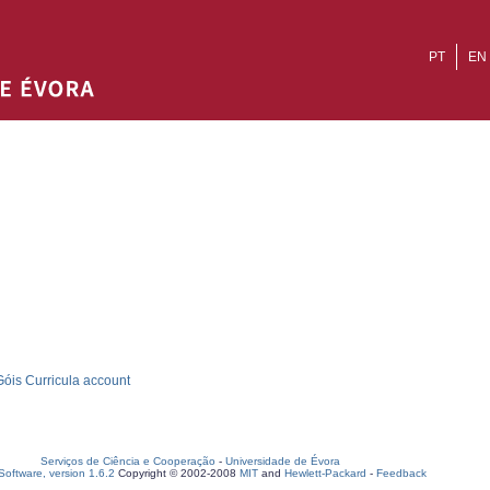
PT
EN
óis Curricula account
Serviços de Ciência e Cooperação
-
Universidade de Évora
oftware, version 1.6.2
Copyright © 2002-2008
MIT
and
Hewlett-Packard
-
Feedback