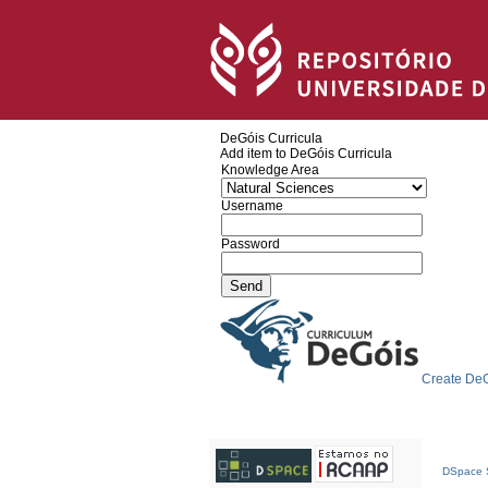
DeGóis Curricula
Add item to DeGóis Curricula
Knowledge Area
Username
Password
Create DeG
DSpace S