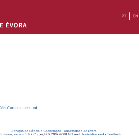
PT
EN
óis Curricula account
Serviços de Ciência e Cooperação
-
Universidade de Évora
oftware, version 1.6.2
Copyright © 2002-2008
MIT
and
Hewlett-Packard
-
Feedback