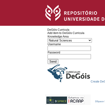
DeGóis Curricula
Add item to DeGóis Curricula
Knowledge Area
Username
Password
Create DeG
DSpace S