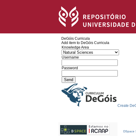
DeGóis Curricula
Add item to DeGóis Curricula
Knowledge Area
Username
Password
Create DeG
DSpace S