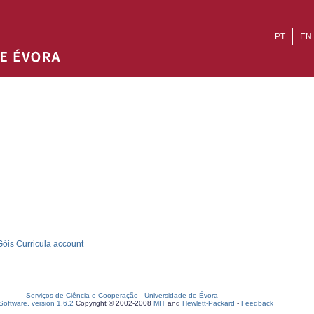
PT
EN
óis Curricula account
Serviços de Ciência e Cooperação
-
Universidade de Évora
oftware, version 1.6.2
Copyright © 2002-2008
MIT
and
Hewlett-Packard
-
Feedback