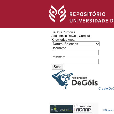
DeGóis Curricula
Add item to DeGóis Curricula
Knowledge Area
Username
Password
Create DeG
DSpace S