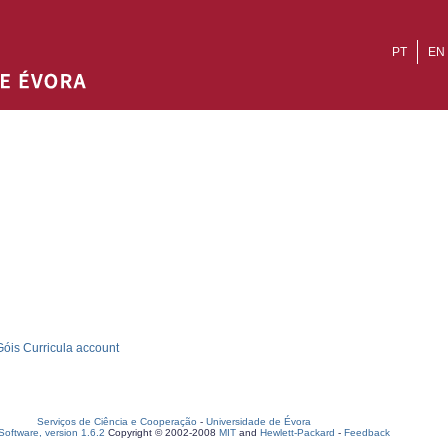
PT
EN
óis Curricula account
Serviços de Ciência e Cooperação
-
Universidade de Évora
oftware, version 1.6.2
Copyright © 2002-2008
MIT
and
Hewlett-Packard
-
Feedback